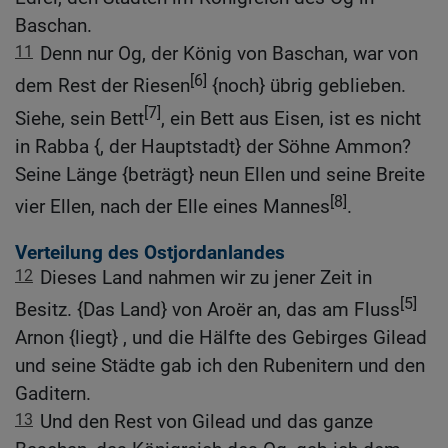
Baschan.
11
Denn nur Og, der König von Baschan, war von
[6]
dem Rest der Riesen
{noch} übrig geblieben.
[7]
Siehe, sein Bett
, ein Bett aus Eisen, ist es nicht
in Rabba {, der Hauptstadt} der Söhne Ammon?
Seine Länge {beträgt} neun Ellen und seine Breite
[8]
vier Ellen, nach der Elle eines Mannes
.
Verteilung des Ostjordanlandes
12
Dieses Land nahmen wir zu jener Zeit in
[5]
Besitz. {Das Land} von Aroër an, das am Fluss
Arnon {liegt} , und die Hälfte des Gebirges Gilead
und seine Städte gab ich den Rubenitern und den
Gaditern.
13
Und den Rest von Gilead und das ganze