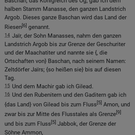
Baschan, das Königreich des Og, gab ich dem
halben Stamm Manasse, den ganzen Landstrich
Argob. Dieses ganze Baschan wird das Land der
[6]
Riesen
genannt.
14
Jaïr, der Sohn Manasses, nahm den ganzen
Landstrich Argob bis zur Grenze der Geschuriter
und der Maachatiter und nannte sie {, die
Ortschaften von} Baschan, nach seinem Namen:
Zeltdörfer Jaïrs; {so heißen sie} bis auf diesen
Tag.
15
Und dem Machir gab ich Gilead.
16
Und den Rubenitern und den Gaditern gab ich
[5]
{das Land} von Gilead bis zum Fluss
Arnon, und
[9]
zwar bis zur Mitte des Flusstales als Grenze
[5]
und bis zum Fluss
Jabbok, der Grenze der
Söhne Ammon,