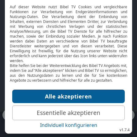
Interviews
Kids App
Neuigkeiten
Smart TV
HbbTV
Bibelthek Online-Bibel
Nächster Gottesdienst
Bibel TV
Service
Über uns
Kontakt
Jobs
TV-Empfang
Presse
FAQ
Mediadaten
bibeltv.de:
Impressum
Datenschutz
Nutzungsbedingungen
Fakten Bibel TV App