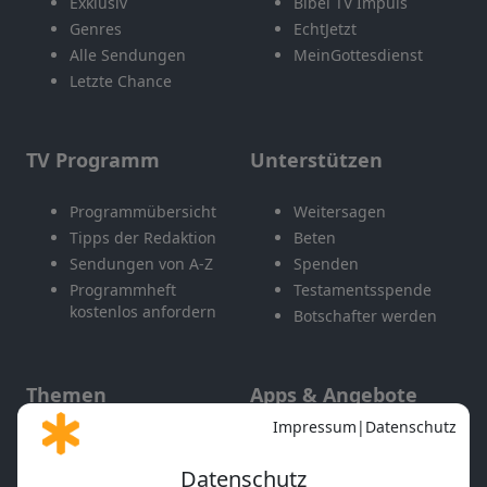
Exklusiv
Bibel TV Impuls
Genres
EchtJetzt
Alle Sendungen
MeinGottesdienst
Letzte Chance
TV Programm
Unterstützen
Programmübersicht
Weitersagen
Tipps der Redaktion
Beten
Sendungen von A-Z
Spenden
Programmheft
Testamentsspende
kostenlos anfordern
Botschafter werden
Themen
Apps & Angebote
Gott und Bibel erklärt
Newsletter
Feiertage
Mobile App