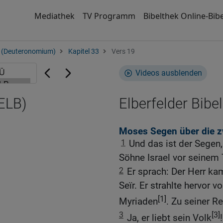
Mediathek
TV Programm
Bibelthek Online-Bibe
 (Deuteronomium)
Kapitel 33
Vers 19
Videos ausblenden
(ELB)
Elberfelder Bibel
Moses Segen über die 
1
Und das ist der Segen
Söhne Israel vor seinem
2
Er sprach: Der Herr ka
Seïr. Er strahlte hervor
[1]
Myriaden
. Zu seiner R
3
[3]
Ja, er liebt sein Volk