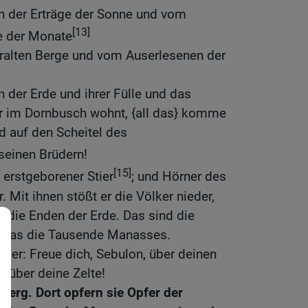
 der Erträge der Sonne und vom
[13]
e der Monate
ralten Berge und vom Auserlesenen der
der Erde und ihrer Fülle und das
r im Dornbusch wohnt, {all das} komme
d auf den Scheitel des
seinen Brüdern!
[15]
n erstgeborener Stier
; und Hörner des
. Mit ihnen stößt er die Völker nieder,
n} die Enden der Erde. Das sind die
 das die Tausende Manasses.
h er: Freue dich, Sebulon, über deinen
, über deine Zelte!
Berg. Dort opfern sie Opfer der