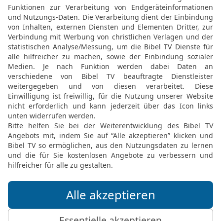
Gerechtigkeit; denn den
die verborgenen Schätz
20
Und für Gad sprach er
Wie eine Löwin lagert er
Scheitel.
21
Und er wählte sich ein
der Anteil eines Anführe
[1]
Spitze
des Volkes, er v
[2]
seine Gerichte mit
Isra
22
Und für Dan sprach er:
Baschan hervor.
23
Und für Naftali sprach
voller Segen des Herrn!
24
Und für Asser sprach 
Asser gesegnet! Er sei de
seinen Fuß!