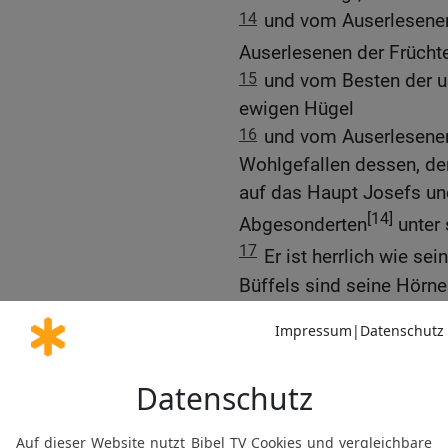
14
und vom Auserlesenen
Auserlesenen der Frücht
15
und vom Besten der u
ewigen Hügel
16
und vom Auserlesenen 
Wohlgefallen dessen, de
auf das Haupt Josefs un
[14]
Abgesonderten
unter 
17
Er ist herrlich wie sei
Büffels sind seine Hörner
{alle} miteinander {bis a
Zehntausende Ephraims,
18
Und für Sebulon sprac
Auszug und du, Issaschar
19
Sie rufen Völker zum 