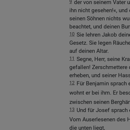
9
der von seinem Vater u
ihn nicht gesehen!«, und
seinen Söhnen nichts wu
beachtet, und deinen Bu
10
Sie lehren Jakob dei
Gesetz. Sie legen Räuch
auf deinen Altar.
11
Segne, Herr, seine Kr
gefallen! Zerschmettere 
erheben, und seiner Hass
12
Für Benjamin sprach er
wohnt er bei ihm. Er bes
zwischen seinen Berghä
13
Und für Josef sprach 
Vom Auserlesenen des H
die unten liegt,