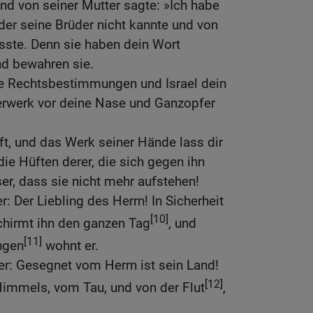
nd von seiner Mutter sagte: »Ich habe
 der seine Brüder nicht kannte und von
sste. Denn sie haben dein Wort
nd bewahren sie.
ne Rechtsbestimmungen und Israel dein
erwerk vor deine Nase und Ganzopfer
aft, und das Werk seiner Hände lass dir
die Hüften derer, die sich gegen ihn
er, dass sie nicht mehr aufstehen!
: Der Liebling des Herrn! In Sicherheit
[10]
chirmt ihn den ganzen Tag
, und
[11]
ngen
wohnt er.
er: Gesegnet vom Herrn ist sein Land!
[12]
immels, vom Tau, und von der Flut
,