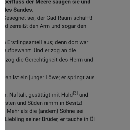
 Überfluss der Meere saugen sie und
e des Sandes.
: Gesegnet sei, der Gad Raum schafft!
 und zerreißt den Arm und sogar den
en Erstlingsanteil aus; denn dort war
rs aufbewahrt. Und er zog an die
ollzog die Gerechtigkeit des Herrn und
el.
 Dan ist ein junger Löwe; er springt aus
[3]
 er: Naftali, gesättigt mit Huld
und
 Westen und Süden nimm in Besitz!
er: Mehr als die {andern} Söhne sei
r Liebling seiner Brüder, er tauche in Öl