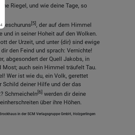
eine Riegel, und wie deine Tage, so
[5]
tt Jeschuruns
, der auf dem Himmel
fe und in seiner Hoheit auf den Wolken.
ott der Urzeit, und unter {dir} sind ewige
 dir den Feind und sprach: Vernichte!
er, abgesondert der Quell Jakobs, in
 Most; auch sein Himmel träufelt Tau.
el! Wer ist wie du, ein Volk, gerettet
r Schild deiner Hilfe und der das
[6]
st? Schmeicheln
werden dir deine
 einherschreiten über ihre Höhen.
.Brockhaus in der SCM Verlagsgruppe GmbH, Holzgerlingen