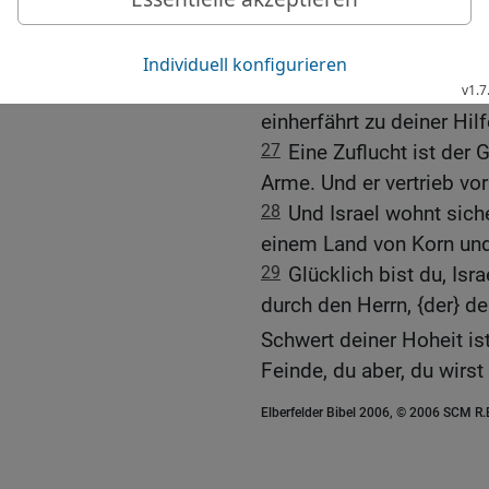
25
Eisen und Erz seien d
[4]
deine Kraft
!
26
Keiner ist wie der Go
einherfährt zu deiner Hil
27
Eine Zuflucht ist der G
Arme. Und er vertrieb vor
28
Und Israel wohnt sich
einem Land von Korn und
29
Glücklich bist du, Isra
durch den Herrn, {der} de
Schwert deiner Hoheit i
Feinde, du aber, du wirst
Elberfelder Bibel 2006, © 2006 SCM R