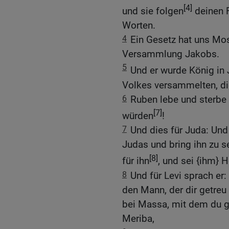
[4]
und sie folgen
deinen F
Worten.
4
Ein Gesetz hat uns Mos
Versammlung Jakobs.
5
Und er wurde König in
Volkes versammelten, di
6
Ruben lebe und sterbe
[7]
würden
!
7
Und dies für Juda: Und
Judas und bring ihn zu 
[8]
für ihn
, und sei {ihm} H
8
Und für Levi sprach er
den Mann, der dir getreu 
bei Massa, mit dem du g
Meriba,