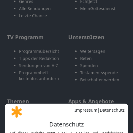
Genres
EchtJetzt
Alle Sendungen
MeinGottesdienst
Letzte Chance
TV Programm
Unterstützen
Programmübersicht
Weitersagen
Tipps der Redaktion
Beten
Sendungen von A-Z
Spenden
Programmheft
Testamentsspende
kostenlos anfordern
Botschafter werden
Themen
Apps & Angebote
Gott und Bibel erklärt
Newsletter
Feiertage
Mobile App
Interviews
Kids App