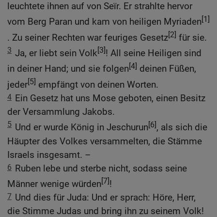
leuchtete ihnen auf von Seïr. Er strahlte hervor
[1]
vom Berg Paran und kam von heiligen Myriaden
[2]
. Zu seiner Rechten war feuriges Gesetz
für sie.
3
[3]
Ja, er liebt sein Volk
! All seine Heiligen sind
[4]
in deiner Hand; und sie folgen
deinen Füßen,
[5]
jeder
empfängt von deinen Worten.
4
Ein Gesetz hat uns Mose geboten, einen Besitz
der Versammlung Jakobs.
5
[6]
Und er wurde König in Jeschurun
, als sich die
Häupter des Volkes versammelten, die Stämme
Israels insgesamt. –
6
Ruben lebe und sterbe nicht, sodass seine
[7]
Männer wenige würden
!
7
Und dies für Juda: Und er sprach: Höre, Herr,
die Stimme Judas und bring ihn zu seinem Volk!