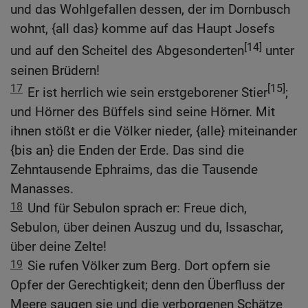
und das Wohlgefallen dessen, der im Dornbusch
wohnt, {all das} komme auf das Haupt Josefs
[14]
und auf den Scheitel des Abgesonderten
unter
seinen Brüdern!
17
[15]
Er ist herrlich wie sein erstgeborener Stier
;
und Hörner des Büffels sind seine Hörner. Mit
ihnen stößt er die Völker nieder, {alle} miteinander
{bis an} die Enden der Erde. Das sind die
Zehntausende Ephraims, das die Tausende
Manasses.
18
Und für Sebulon sprach er: Freue dich,
Sebulon, über deinen Auszug und du, Issaschar,
über deine Zelte!
19
Sie rufen Völker zum Berg. Dort opfern sie
Opfer der Gerechtigkeit; denn den Überfluss der
Meere saugen sie und die verborgenen Schätze