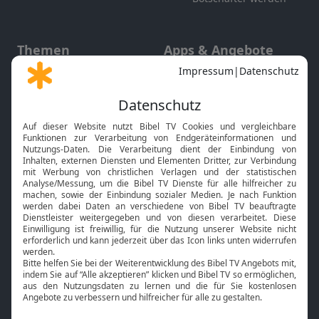
Themen
Apps & Angebote
Gott und Bibel erklärt
Newsletter
Feiertage
Mobile App
Interviews
Kids App
Neuigkeiten
Smart TV
HbbTV
Bibelthek Online-Bibel
Nächster Gottesdienst
Bibel TV
Service
Über uns
Kontakt
Jobs
TV-Empfang
Presse
FAQ