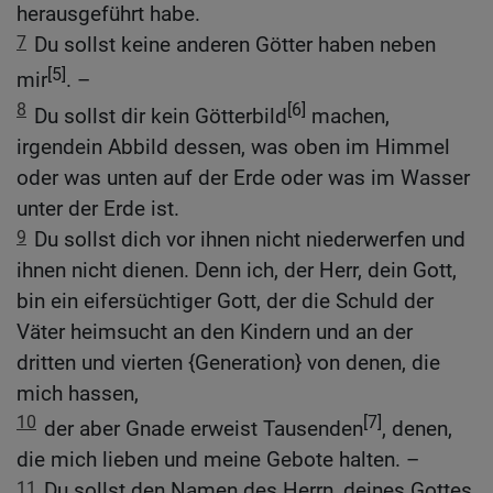
herausgeführt habe.
7
Du sollst keine anderen Götter haben neben
[5]
mir
. –
8
[6]
Du sollst dir kein Götterbild
machen,
irgendein Abbild dessen, was oben im Himmel
oder was unten auf der Erde oder was im Wasser
unter der Erde ist.
9
Du sollst dich vor ihnen nicht niederwerfen und
ihnen nicht dienen. Denn ich, der Herr, dein Gott,
bin ein eifersüchtiger Gott, der die Schuld der
Väter heimsucht an den Kindern und an der
dritten und vierten {Generation} von denen, die
mich hassen,
10
[7]
der aber Gnade erweist Tausenden
, denen,
die mich lieben und meine Gebote halten. –
11
Du sollst den Namen des Herrn, deines Gottes,