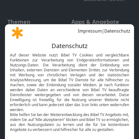
Themen
Apps & Angebote
Gott und Bibel erklärt
Newsletter
Feiertage
Mobile App
Interviews
Kids App
Neuigkeiten
Smart TV
HbbTV
Bibelthek Online-Bibel
Nächster Gottesdienst
Bibel TV
Service
Über uns
Kontakt
Jobs
TV-Empfang
Presse
FAQ