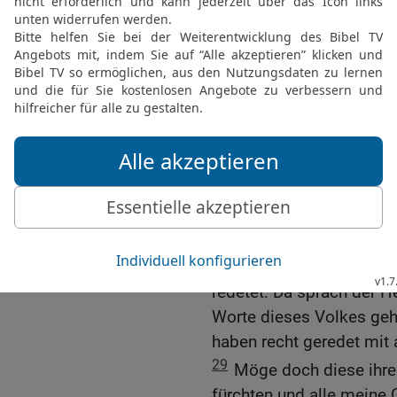
Leben bleibt.
25
Und nun, wozu sollen 
wird uns verzehren. Wen
Gottes, noch weiter höre
26
Denn wer ist unter all
lebendigen Gottes mitte
wir und wäre am Leben 
27
Tritt du hinzu und hör
wird. Und du, du sollst a
Gott, zu dir reden wird, 
28
Und der Herr hörte die
redetet. Da sprach der H
Worte dieses Volkes gehö
haben recht geredet mit 
29
Möge doch diese ihre
fürchten und alle meine 