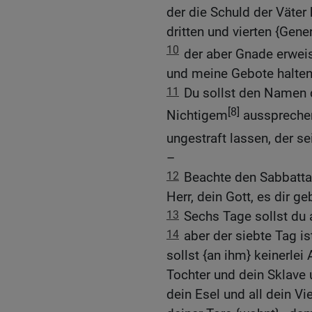
der die Schuld der Väter
dritten und vierten {Gene
10
der aber Gnade erwei
und meine Gebote halten
11
Du sollst den Namen d
[8]
Nichtigem
aussprechen
ungestraft lassen, der 
–
12
Beachte den Sabbattag
Herr, dein Gott, es dir ge
13
Sechs Tage sollst du a
14
aber der siebte Tag is
sollst {an ihm} keinerlei
Tochter und dein Sklave 
dein Esel und all dein Vi