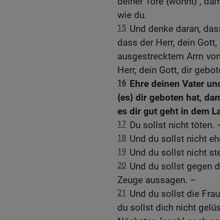
deiner Tore {wohnt} , da
wie du.
15
Und denke daran, das
dass der Herr, dein Gott,
ausgestrecktem Arm von 
Herr, dein Gott, dir gebo
16
Ehre deinen Vater und
{es} dir geboten hat, d
es dir gut geht in dem La
17
Du sollst nicht töten. 
18
Und du sollst nicht e
19
Und du sollst nicht st
20
Und du sollst gegen d
Zeuge aussagen. –
21
Und du sollst die Fra
du sollst dich nicht gel