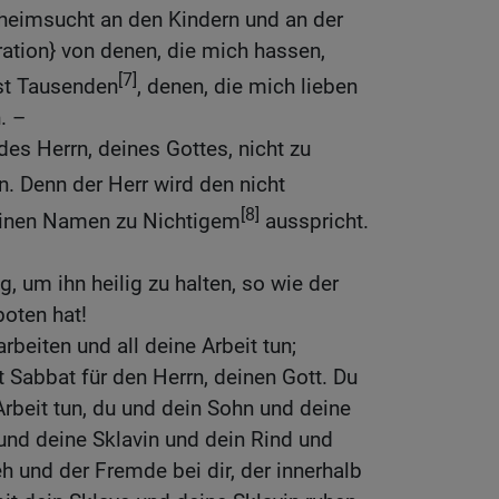
 heimsucht an den Kindern und an der
ration} von denen, die mich hassen,
[7]
st Tausenden
, denen, die mich lieben
. –
es Herrn, deines Gottes, nicht zu
. Denn der Herr wird den nicht
[8]
seinen Namen zu Nichtigem
ausspricht.
, um ihn heilig zu halten, so wie der
boten hat!
rbeiten und all deine Arbeit tun;
t Sabbat für den Herrn, deinen Gott. Du
 Arbeit tun, du und dein Sohn und deine
und deine Sklavin und dein Rind und
eh und der Fremde bei dir, der innerhalb