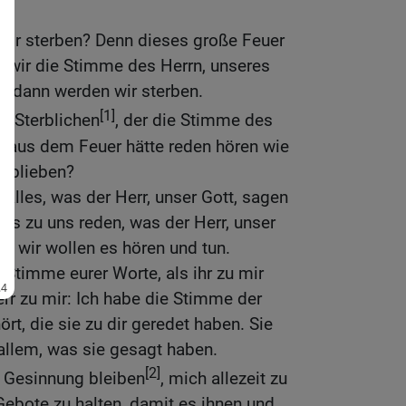
wir sterben? Denn dieses große Feuer
n wir die Stimme des Herrn, unseres
n, dann werden wir sterben.
[1]
en Sterblichen
, der die Stimme des
n aus dem Feuer hätte reden hören wie
geblieben?
e alles, was der Herr, unser Gott, sagen
lles zu uns reden, was der Herr, unser
und wir wollen es hören und tun.
 Stimme eurer Worte, als ihr zu mir
err zu mir: Ich habe die Stimme der
rt, die sie zu dir geredet haben. Sie
allem, was sie gesagt haben.
[2]
 Gesinnung bleiben
, mich allezeit zu
Gebote zu halten, damit es ihnen und