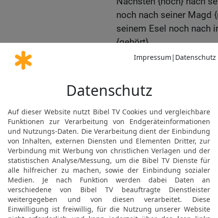
Nächsten {noch} nach s
noch nach seiner Magd 
seinem Esel noch nach 
{gehört}.
22
Diese Worte redete de
Versammlung mitten au
Dunkel mit gewaltiger St
schrieb sie auf zwei stei
Mose als Mittler zwische
23
Und es geschah, als i
hörtet, während der Berg 
heran, alle Oberhäupter 
24
und sagtet: Siehe, der
Herrlichkeit und seine G
Stimme mitten aus dem F
gesehen, dass Gott mit