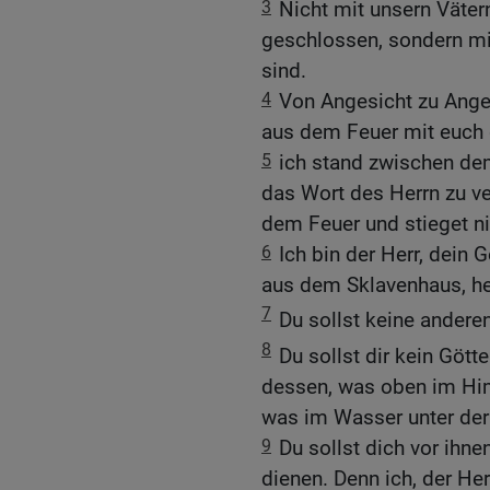
3
Nicht mit unsern Väter
geschlossen, sondern mit
sind.
4
Von Angesicht zu Anges
aus dem Feuer mit euch 
5
ich stand zwischen dem
das Wort des Herrn zu ve
dem Feuer und stieget ni
6
Ich bin der Herr, dein 
aus dem Sklavenhaus, he
7
Du sollst keine andere
8
Du sollst dir kein Götte
dessen, was oben im Him
was im Wasser unter der 
9
Du sollst dich vor ihne
dienen. Denn ich, der Herr