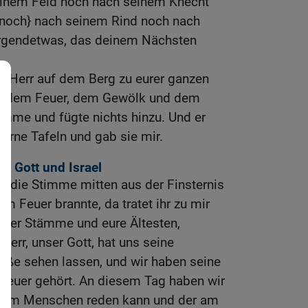
einem Feld noch nach seinem Knecht
{noch} nach seinem Rind noch nach
irgendetwas, das deinem Nächsten
r Herr auf dem Berg zu eurer ganzen
s dem Feuer, dem Gewölk und dem
imme und fügte nichts hinzu. Und er
nerne Tafeln und gab sie mir.
n Gott und Israel
hr die Stimme mitten aus der Finsternis
im Feuer brannte, da tratet ihr zu mir
eurer Stämme und eure Ältesten,
 Herr, unser Gott, hat uns seine
röße sehen lassen, und wir haben seine
euer gehört. An diesem Tag haben wir
 dem Menschen reden kann und der am