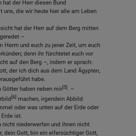
n hat der Herr diesen Bund
 uns, die wir heute hier alle am Leben
icht hat der Herr auf dem Berg mitten
geredet –
 Herrn und euch zu jener Zeit, um euch
rkünden; denn ihr fürchtetet euch vor
cht auf den Berg –, indem er sprach:
Gott, der ich dich aus dem Land Ägypten,
rausgeführt habe.
[5]
n Götter haben neben mir
. –
[6]
rbild
machen, irgendein Abbild
mel oder was unten auf der Erde oder
Erde ist.
n nicht niederwerfen und ihnen nicht
, dein Gott, bin ein eifersüchtiger Gott,