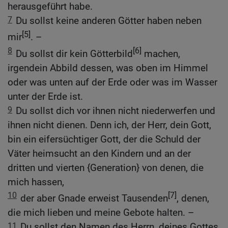
herausgeführt habe.
7
Du sollst keine anderen Götter haben neben
[5]
mir
. –
8
[6]
Du sollst dir kein Götterbild
machen,
irgendein Abbild dessen, was oben im Himmel
oder was unten auf der Erde oder was im Wasser
unter der Erde ist.
9
Du sollst dich vor ihnen nicht niederwerfen und
ihnen nicht dienen. Denn ich, der Herr, dein Gott,
bin ein eifersüchtiger Gott, der die Schuld der
Väter heimsucht an den Kindern und an der
dritten und vierten {Generation} von denen, die
mich hassen,
10
[7]
der aber Gnade erweist Tausenden
, denen,
die mich lieben und meine Gebote halten. –
11
Du sollst den Namen des Herrn, deines Gottes,