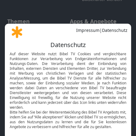
Themen
Apps & Angebote
Gott und Bibel erklärt
Newsletter
Feiertage
Mobile App
Interviews
Kids App
Neuigkeiten
Smart TV
HbbTV
Bibelthek Online-Bibel
Nächster Gottesdienst
Bibel TV
Service
Über uns
Kontakt
Jobs
TV-Empfang
Presse
FAQ