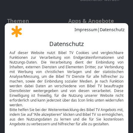
Themen
Apps & Angebote
Gott und Bibel erklärt
Newsletter
Feiertage
Mobile App
Interviews
Kids App
Neuigkeiten
Smart TV
HbbTV
Bibelthek Online-Bibel
Nächster Gottesdienst
Bibel TV
Service
Über uns
Kontakt
Jobs
TV-Empfang
Presse
FAQ