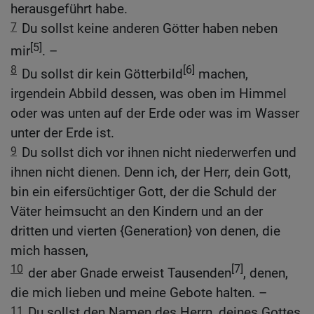
herausgeführt habe.
7
Du sollst keine anderen Götter haben neben
[5]
mir
. –
8
[6]
Du sollst dir kein Götterbild
machen,
irgendein Abbild dessen, was oben im Himmel
oder was unten auf der Erde oder was im Wasser
unter der Erde ist.
9
Du sollst dich vor ihnen nicht niederwerfen und
ihnen nicht dienen. Denn ich, der Herr, dein Gott,
bin ein eifersüchtiger Gott, der die Schuld der
Väter heimsucht an den Kindern und an der
dritten und vierten {Generation} von denen, die
mich hassen,
10
[7]
der aber Gnade erweist Tausenden
, denen,
die mich lieben und meine Gebote halten. –
11
Du sollst den Namen des Herrn, deines Gottes,