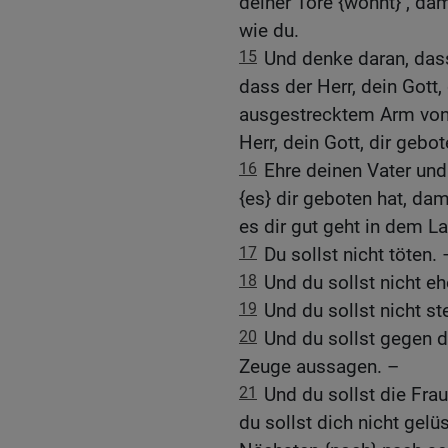
deiner Tore {wohnt} , da
wie du.
15
Und denke daran, das
dass der Herr, dein Gott,
ausgestrecktem Arm von 
Herr, dein Gott, dir gebo
16
Ehre deinen Vater und 
{es} dir geboten hat, da
es dir gut geht in dem Lan
17
Du sollst nicht töten. 
18
Und du sollst nicht e
19
Und du sollst nicht st
20
Und du sollst gegen d
Zeuge aussagen. –
21
Und du sollst die Fra
du sollst dich nicht gel