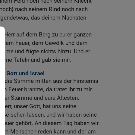
einem Feld noch nach seinem Knecht
{noch} nach seinem Rind noch nach
irgendetwas, das deinem Nächsten
r Herr auf dem Berg zu eurer ganzen
s dem Feuer, dem Gewölk und dem
imme und fügte nichts hinzu. Und er
nerne Tafeln und gab sie mir.
n Gott und Israel
hr die Stimme mitten aus der Finsternis
im Feuer brannte, da tratet ihr zu mir
eurer Stämme und eure Ältesten,
 Herr, unser Gott, hat uns seine
röße sehen lassen, und wir haben seine
euer gehört. An diesem Tag haben wir
 dem Menschen reden kann und der am