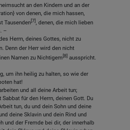
 heimsucht an den Kindern und an der
ration} von denen, die mich hassen,
[7]
st Tausenden
, denen, die mich lieben
. –
es Herrn, deines Gottes, nicht zu
. Denn der Herr wird den nicht
[8]
seinen Namen zu Nichtigem
ausspricht.
, um ihn heilig zu halten, so wie der
boten hat!
rbeiten und all deine Arbeit tun;
t Sabbat für den Herrn, deinen Gott. Du
 Arbeit tun, du und dein Sohn und deine
und deine Sklavin und dein Rind und
eh und der Fremde bei dir, der innerhalb