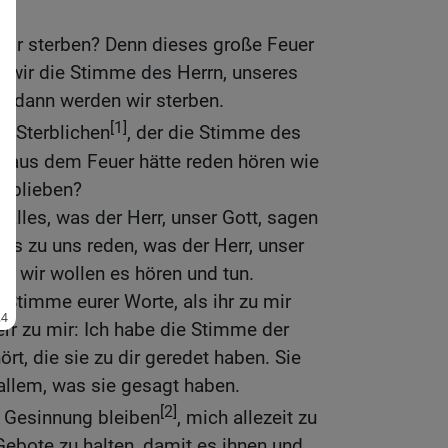
wir sterben? Denn dieses große Feuer
n wir die Stimme des Herrn, unseres
n, dann werden wir sterben.
[1]
en Sterblichen
, der die Stimme des
n aus dem Feuer hätte reden hören wie
geblieben?
e alles, was der Herr, unser Gott, sagen
lles zu uns reden, was der Herr, unser
und wir wollen es hören und tun.
 Stimme eurer Worte, als ihr zu mir
err zu mir: Ich habe die Stimme der
rt, die sie zu dir geredet haben. Sie
allem, was sie gesagt haben.
[2]
 Gesinnung bleiben
, mich allezeit zu
Gebote zu halten, damit es ihnen und