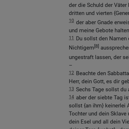
der die Schuld der Väter
dritten und vierten {Gene
10
der aber Gnade erwei
und meine Gebote halten
11
Du sollst den Namen d
[8]
Nichtigem
aussprechen
ungestraft lassen, der 
–
12
Beachte den Sabbattag
Herr, dein Gott, es dir ge
13
Sechs Tage sollst du a
14
aber der siebte Tag is
sollst {an ihm} keinerlei
Tochter und dein Sklave 
dein Esel und all dein Vi