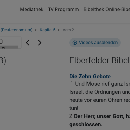
Mediathek
TV Programm
Bibelthek Online-Bibe
 (Deuteronomium)
Kapitel 5
Vers 2
Videos ausblenden
B)
Elberfelder Bibel
Die Zehn Gebote
1
Und Mose rief ganz Isr
Israel, die Ordnungen u
heute vor euren Ohren red
tun!
2
Der Herr, unser Gott,
geschlossen.