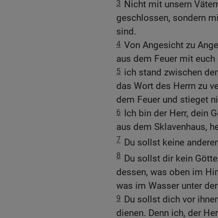
3
Nicht mit unsern Väter
geschlossen, sondern mit
sind.
4
Von Angesicht zu Anges
aus dem Feuer mit euch 
5
ich stand zwischen dem
das Wort des Herrn zu ve
dem Feuer und stieget ni
6
Ich bin der Herr, dein 
aus dem Sklavenhaus, he
7
Du sollst keine andere
8
Du sollst dir kein Götte
dessen, was oben im Him
was im Wasser unter der 
9
Du sollst dich vor ihne
dienen. Denn ich, der Herr