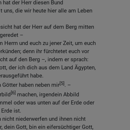
n hat der Herr diesen Bund
 uns, die wir heute hier alle am Leben
icht hat der Herr auf dem Berg mitten
geredet –
 Herrn und euch zu jener Zeit, um euch
rkünden; denn ihr fürchtetet euch vor
cht auf den Berg –, indem er sprach:
Gott, der ich dich aus dem Land Ägypten,
rausgeführt habe.
[5]
n Götter haben neben mir
. –
[6]
rbild
machen, irgendein Abbild
mel oder was unten auf der Erde oder
Erde ist.
n nicht niederwerfen und ihnen nicht
, dein Gott, bin ein eifersüchtiger Gott,