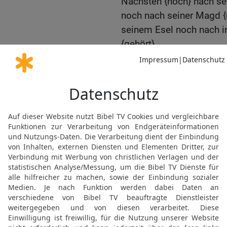
Nächsten {noch} nach s
noch nach seiner Magd 
seinem Esel noch nach 
{gehört}.
22
Diese Worte redete de
Versammlung mitten au
Dunkel mit gewaltiger St
schrieb sie auf zwei stei
Mose als Mittler zwische
23
Und es geschah, als i
hörtet, während der Berg 
heran, alle Oberhäupter 
24
und sagtet: Siehe, der
Herrlichkeit und seine G
Stimme mitten aus dem F
gesehen, dass Gott mit