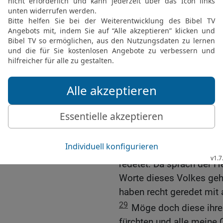
Leben bleibt.
25
Und nun, wozu sollen 
wird uns verzehren. Wen
Gottes, noch weiter höre
26
Denn wer ist unter all
lebendigen Gottes mitte
wir und wäre am Leben 
27
Tritt du hinzu und hör
wird. Und du, du sollst a
Gott, zu dir reden wird, 
28
Und der Herr hörte die
redetet. Da sprach der H
Worte dieses Volkes gehö
haben recht geredet mit 
29
Möge doch diese ihre
fürchten und alle meine 