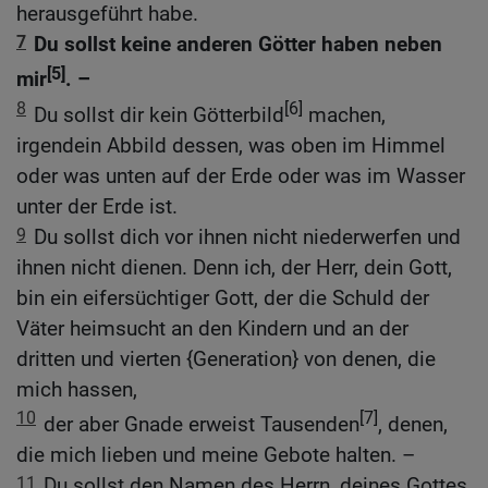
herausgeführt habe.
7
Du sollst keine anderen Götter haben neben
[5]
mir
. –
8
[6]
Du sollst dir kein Götterbild
machen,
irgendein Abbild dessen, was oben im Himmel
oder was unten auf der Erde oder was im Wasser
unter der Erde ist.
9
Du sollst dich vor ihnen nicht niederwerfen und
ihnen nicht dienen. Denn ich, der Herr, dein Gott,
bin ein eifersüchtiger Gott, der die Schuld der
Väter heimsucht an den Kindern und an der
dritten und vierten {Generation} von denen, die
mich hassen,
10
[7]
der aber Gnade erweist Tausenden
, denen,
die mich lieben und meine Gebote halten. –
11
Du sollst den Namen des Herrn, deines Gottes,