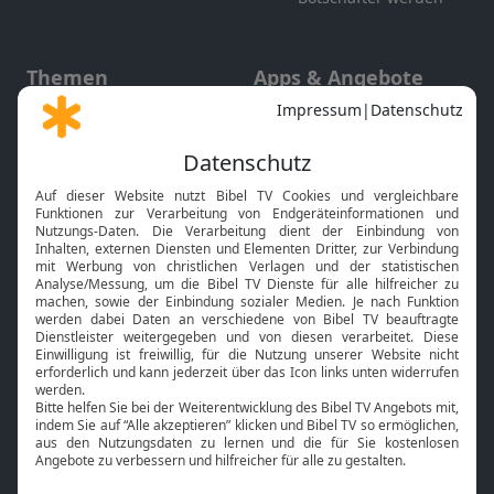
Themen
Apps & Angebote
Gott und Bibel erklärt
Newsletter
Feiertage
Mobile App
Interviews
Kids App
Neuigkeiten
Smart TV
HbbTV
Bibelthek Online-Bibel
Nächster Gottesdienst
Bibel TV
Service
Über uns
Kontakt
Jobs
TV-Empfang
Presse
FAQ