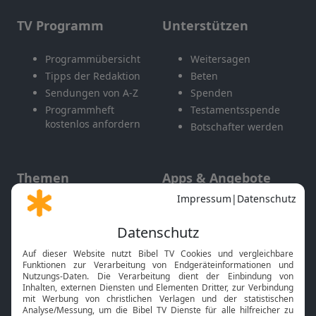
TV Programm
Unterstützen
Programmübersicht
Weitersagen
Tipps der Redaktion
Beten
Sendungen von A-Z
Spenden
Programmheft
Testamentsspende
kostenlos anfordern
Botschafter werden
Themen
Apps & Angebote
Gott und Bibel erklärt
Newsletter
Feiertage
Mobile App
Interviews
Kids App
Neuigkeiten
Smart TV
HbbTV
Bibelthek Online-Bibel
Nächster Gottesdienst