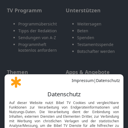
TV Programm
Unterstützen
Programmübersicht
Weitersagen
Tipps der Redaktion
Beten
Sendungen von A-Z
Spenden
Programmheft
Testamentsspende
kostenlos anfordern
Botschafter werden
Themen
Apps & Angebote
Gott und Bibel erklärt
Newsletter
Feiertage
Mobile App
Interviews
Kids App
Neuigkeiten
Smart TV
HbbTV
Bibelthek Online-Bibel
Nächster Gottesdienst