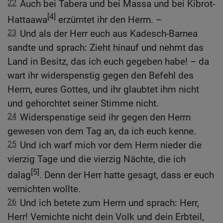
22
Auch bei Tabera und bei Massa und bei Kibrot-
[4]
Hattaawa
erzürntet ihr den Herrn. –
23
Und als der Herr euch aus Kadesch-Barnea
sandte und sprach: Zieht hinauf und nehmt das
Land in Besitz, das ich euch gegeben habe! – da
wart ihr widerspenstig gegen den Befehl des
Herrn, eures Gottes, und ihr glaubtet ihm nicht
und gehorchtet seiner Stimme nicht.
24
Widerspenstige seid ihr gegen den Herrn
gewesen von dem Tag an, da ich euch kenne.
25
Und ich warf mich vor dem Herrn nieder die
vierzig Tage und die vierzig Nächte, die ich
[5]
dalag
. Denn der Herr hatte gesagt, dass er euch
vernichten wollte.
26
Und ich betete zum Herrn und sprach: Herr,
Herr! Vernichte nicht dein Volk und dein Erbteil,