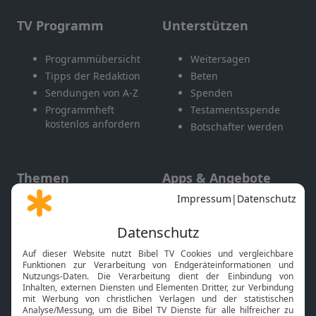
TV Programm
Unterstützen
Programmübersicht
Weitersagen
Tipps der Redaktion
Beten
Sendungen von A-Z
Spenden
Programmheft
Testamentsspende
kostenlos anfordern
Botschafter werden
Themen
Apps & Angebote
Gott und Bibel erklärt
Newsletter
Feiertage
Mobile App
Interviews
Kids App
Neuigkeiten
Smart TV
HbbTV
Bibelthek Online-Bibel
Nächster Gottesdienst