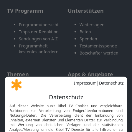
TV Programm
Unterstützen
Programmübersicht
Weitersagen
Tipps der Redaktion
Beten
Sendungen von A-Z
Spenden
Programmheft
Testamentsspende
kostenlos anfordern
Botschafter werden
Themen
Apps & Angebote
Gott und Bibel erklärt
Newsletter
Feiertage
Mobile App
Interviews
Kids App
Neuigkeiten
Smart TV
HbbTV
Bibelthek Online-Bibel
Nächster Gottesdienst