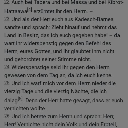
22
Auch bei Tabera und bei Massa und bei Kibrot-
[4]
Hattaawa
erzürntet ihr den Herrn. –
23
Und als der Herr euch aus Kadesch-Barnea
sandte und sprach: Zieht hinauf und nehmt das
Land in Besitz, das ich euch gegeben habe! – da
wart ihr widerspenstig gegen den Befehl des
Herrn, eures Gottes, und ihr glaubtet ihm nicht
und gehorchtet seiner Stimme nicht.
24
Widerspenstige seid ihr gegen den Herrn
gewesen von dem Tag an, da ich euch kenne.
25
Und ich warf mich vor dem Herrn nieder die
vierzig Tage und die vierzig Nächte, die ich
[5]
dalag
. Denn der Herr hatte gesagt, dass er euch
vernichten wollte.
26
Und ich betete zum Herrn und sprach: Herr,
Herr! Vernichte nicht dein Volk und dein Erbteil,