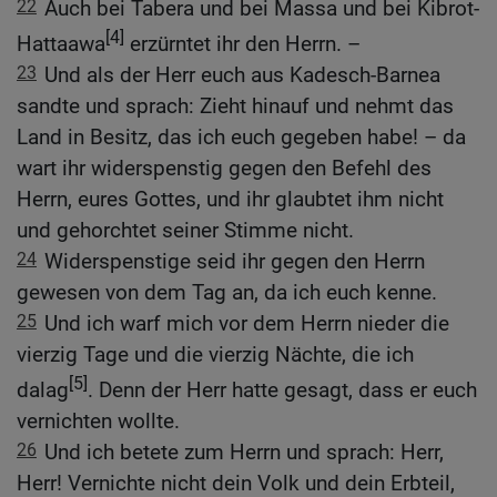
22
Auch bei Tabera und bei Massa und bei Kibrot-
[4]
Hattaawa
erzürntet ihr den Herrn. –
23
Und als der Herr euch aus Kadesch-Barnea
sandte und sprach: Zieht hinauf und nehmt das
Land in Besitz, das ich euch gegeben habe! – da
wart ihr widerspenstig gegen den Befehl des
Herrn, eures Gottes, und ihr glaubtet ihm nicht
und gehorchtet seiner Stimme nicht.
24
Widerspenstige seid ihr gegen den Herrn
gewesen von dem Tag an, da ich euch kenne.
25
Und ich warf mich vor dem Herrn nieder die
vierzig Tage und die vierzig Nächte, die ich
[5]
dalag
. Denn der Herr hatte gesagt, dass er euch
vernichten wollte.
26
Und ich betete zum Herrn und sprach: Herr,
Herr! Vernichte nicht dein Volk und dein Erbteil,