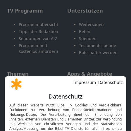
TV Programm
Unterstützen
Programmübersicht
Weitersagen
Tipps der Redaktion
Beten
Sendungen von A-Z
Spenden
Programmheft
Testamentsspende
kostenlos anfordern
Botschafter werden
Themen
Apps & Angebote
Gott und Bibel erklärt
Newsletter
Feiertage
Mobile App
Interviews
Kids App
Neuigkeiten
Smart TV
HbbTV
Bibelthek Online-Bibel
Nächster Gottesdienst