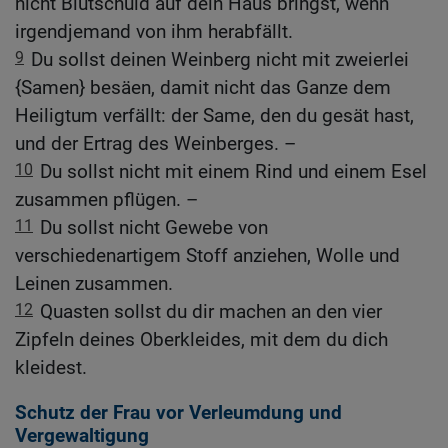
nicht Blutschuld auf dein Haus bringst, wenn
irgendjemand von ihm herabfällt.
9
Du sollst deinen Weinberg nicht mit zweierlei
{Samen} besäen, damit nicht das Ganze dem
Heiligtum verfällt: der Same, den du gesät hast,
und der Ertrag des Weinberges. –
10
Du sollst nicht mit einem Rind und einem Esel
zusammen pflügen. –
11
Du sollst nicht Gewebe von
verschiedenartigem Stoff anziehen, Wolle und
Leinen zusammen.
12
Quasten sollst du dir machen an den vier
Zipfeln deines Oberkleides, mit dem du dich
kleidest.
Schutz der Frau vor Verleumdung und
Vergewaltigung