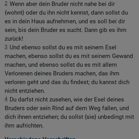
2
Wenn aber dein Bruder nicht nahe bei dir
{wohnt} oder du ihn nicht kennst, dann sollst du
es in dein Haus aufnehmen, und es soll bei dir
sein, bis dein Bruder es sucht. Dann gib es ihm
zurück!
3
Und ebenso sollst du es mit seinem Esel
machen, ebenso sollst du es mit seinem Gewand
machen, und ebenso sollst du es mit allem
Verlorenen deines Bruders machen, das ihm
verloren geht und das du findest; du kannst dich
nicht entziehen.
4
Du darfst nicht zusehen, wie der Esel deines
Bruders oder sein Rind auf dem Weg fallen, und
dich ihnen entziehen; du sollst {sie} unbedingt mit
ihm aufrichten.