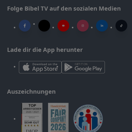
Folge Bibel TV auf den sozialen Medien
Lade dir die App herunter
Auszeichnungen