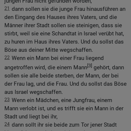
jungen Frau nicht gefunden worden,
21
dann sollen sie die junge Frau hinausführen an
den Eingang des Hauses ihres Vaters, und die
Männer ihrer Stadt sollen sie steinigen, dass sie
stirbt, weil sie eine Schandtat in Israel verübt hat,
zu huren im Haus ihres Vaters. Und du sollst das
Böse aus deiner Mitte wegschaffen.
22
Wenn ein Mann bei einer Frau liegend
[3]
angetroffen wird, die einem Mann
gehört, dann
sollen sie alle beide sterben, der Mann, der bei
der Frau lag, und die Frau. Und du sollst das Böse
aus Israel wegschaffen.
23
Wenn ein Mädchen, eine Jungfrau, einem
Mann verlobt ist, und es trifft sie ein Mann in der
Stadt und liegt bei ihr,
24
dann sollt ihr sie beide zum Tor jener Stadt