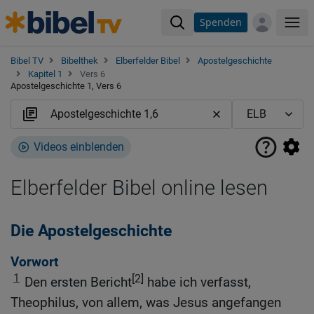
Spenden
Me
Bibel TV
Bibelthek
Elberfelder Bibel
Apostelgeschichte
Kapitel 1
Vers 6
Apostelgeschichte 1, Vers 6
Videos einblenden
Elberfelder Bibel online lesen
Die Apostelgeschichte
Vorwort
1
[2]
Den ersten Bericht
habe ich verfasst,
Theophilus, von allem, was Jesus angefangen