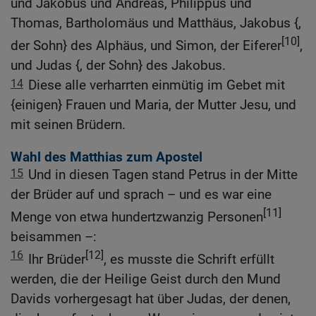
und Jakobus und Andreas, Philippus und
Thomas, Bartholomäus und Matthäus, Jakobus {,
[10]
der Sohn} des Alphäus, und Simon, der Eiferer
,
und Judas {, der Sohn} des Jakobus.
14
Diese alle verharrten einmütig im Gebet mit
{einigen} Frauen und Maria, der Mutter Jesu, und
mit seinen Brüdern.
Wahl des Matthias zum Apostel
15
Und in diesen Tagen stand Petrus in der Mitte
der Brüder auf und sprach – und es war eine
[11]
Menge von etwa hundertzwanzig Personen
beisammen –:
16
[12]
Ihr Brüder
, es musste die Schrift erfüllt
werden, die der Heilige Geist durch den Mund
Davids vorhergesagt hat über Judas, der denen,