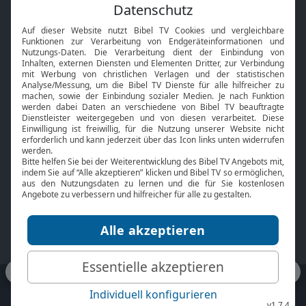
Feiertage
Mobile App
Interviews
Kids App
Neuigkeiten
Smart TV
HbbTV
Bibelthek Online-Bibel
Nächster Gottesdienst
Bibel TV
Service
Über uns
Kontakt
Jobs
TV-Empfang
Presse
FAQ
Mediadaten
bibeltv.de:
Impressum
Datenschutz
Nutzungsbedingungen