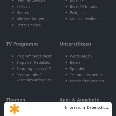
Mehr entdecken
Bibel TV
Exklusiv
Bibel TV Impuls
Genres
EchtJetzt
Alle Sendungen
MeinGottesdienst
Letzte Chance
TV Programm
Unterstützen
Programmübersicht
Weitersagen
Tipps der Redaktion
Beten
Sendungen von A-Z
Spenden
Programmheft
Testamentsspende
kostenlos anfordern
Botschafter werden
Themen
Apps & Angebote
Gott und Bibel erklärt
Newsletter