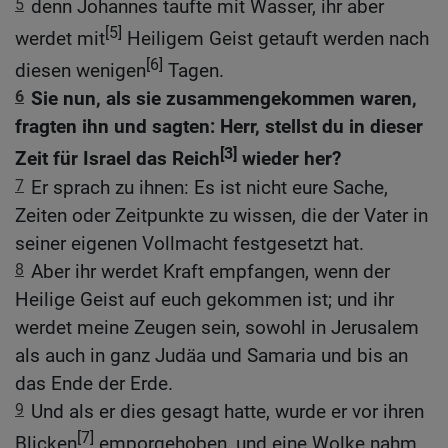
5
denn Johannes taufte mit Wasser, ihr aber
[5]
werdet mit
Heiligem Geist getauft werden nach
[6]
diesen wenigen
Tagen.
6
Sie nun, als sie zusammengekommen waren,
fragten ihn und sagten: Herr, stellst du in dieser
[3]
Zeit für Israel das Reich
wieder her?
7
Er sprach zu ihnen: Es ist nicht eure Sache,
Zeiten oder Zeitpunkte zu wissen, die der Vater in
seiner eigenen Vollmacht festgesetzt hat.
8
Aber ihr werdet Kraft empfangen, wenn der
Heilige Geist auf euch gekommen ist; und ihr
werdet meine Zeugen sein, sowohl in Jerusalem
als auch in ganz Judäa und Samaria und bis an
das Ende der Erde.
9
Und als er dies gesagt hatte, wurde er vor ihren
[7]
Blicken
emporgehoben, und eine Wolke nahm