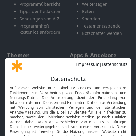
Programmübersicht
Weitersagen
Tipps der Redaktion
Beten
Sendungen von A-Z
Spenden
Programmheft
Testamentsspende
kostenlos anfordern
Botschafter werden
Themen
Apps & Angebote
Gott und Bibel erklärt
Newsletter
Feiertage
Mobile App
Interviews
Kids App
Neuigkeiten
Smart TV
HbbTV
Bibelthek Online-Bibel
Nächster Gottesdienst
Bibel TV
Service