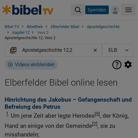
Spenden
Me
Bibel TV
Bibelthek
Elberfelder Bibel
Apostelgeschichte
Kapitel 12
Vers 2
Apostelgeschichte 12, Vers 2
Videos einblenden
Elberfelder Bibel online lesen
Hinrichtung des Jakobus – Gefangenschaft und
Befreiung des Petrus
1
[5]
Um jene Zeit aber legte Herodes
, der König,
[2]
Hand an einige von der Gemeinde
, sie zu
misshandeln;