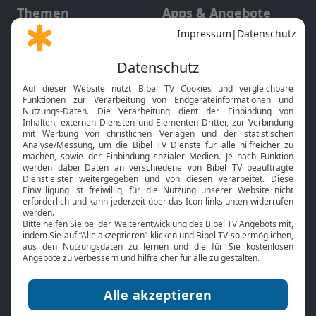
Themen
Apps & Angebote
Gott und Bibel erklärt
Newsletter
Feiertage
Mobile App
Interviews
Kids App
Neuigkeiten
Smart TV
HbbTV
Bibelthek Online-Bibel
Nächster Gottesdienst
Bibel TV
Service
Über uns
Kontakt
Jobs
TV-Empfang
Presse
FAQ
Mediadaten