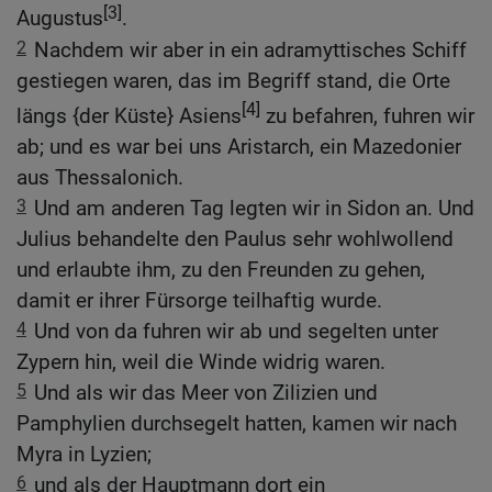
[3]
Augustus
.
2
Nachdem wir aber in ein adramyttisches Schiff
gestiegen waren, das im Begriff stand, die Orte
[4]
längs {der Küste} Asiens
zu befahren, fuhren wir
ab; und es war bei uns Aristarch, ein Mazedonier
aus Thessalonich.
3
Und am anderen Tag legten wir in Sidon an. Und
Julius behandelte den Paulus sehr wohlwollend
und erlaubte ihm, zu den Freunden zu gehen,
damit er ihrer Fürsorge teilhaftig wurde.
4
Und von da fuhren wir ab und segelten unter
Zypern hin, weil die Winde widrig waren.
5
Und als wir das Meer von Zilizien und
Pamphylien durchsegelt hatten, kamen wir nach
Myra in Lyzien;
6
und als der Hauptmann dort ein