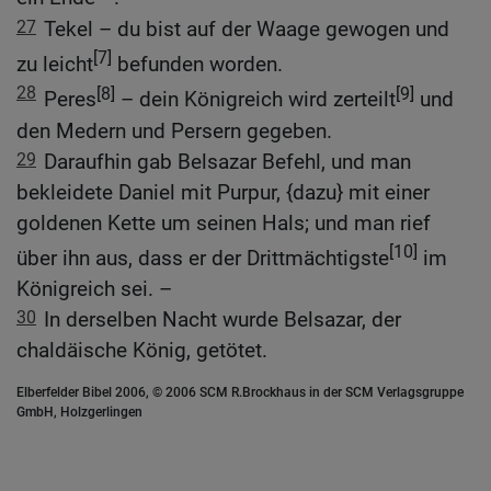
27
Tekel – du bist auf der Waage gewogen und
[7]
zu leicht
befunden worden.
28
[8]
[9]
Peres
– dein Königreich wird zerteilt
und
den Medern und Persern gegeben.
29
Daraufhin gab Belsazar Befehl, und man
bekleidete Daniel mit Purpur, {dazu} mit einer
goldenen Kette um seinen Hals; und man rief
[10]
über ihn aus, dass er der Drittmächtigste
im
Königreich sei. –
30
In derselben Nacht wurde Belsazar, der
chaldäische König, getötet.
Elberfelder Bibel 2006, © 2006 SCM R.Brockhaus in der SCM Verlagsgruppe
GmbH, Holzgerlingen