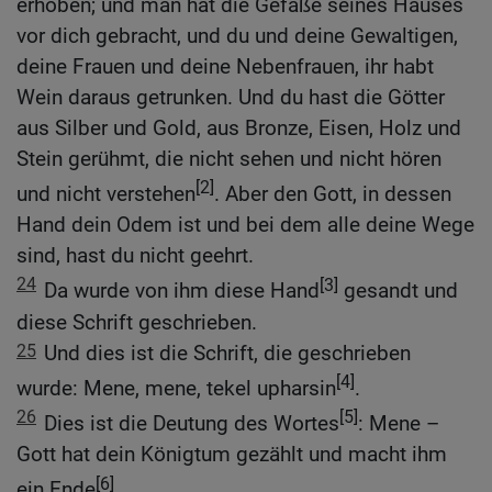
erhoben; und man hat die Gefäße seines Hauses
vor dich gebracht, und du und deine Gewaltigen,
deine Frauen und deine Nebenfrauen, ihr habt
Wein daraus getrunken. Und du hast die Götter
aus Silber und Gold, aus Bronze, Eisen, Holz und
Stein gerühmt, die nicht sehen und nicht hören
[2]
und nicht verstehen
. Aber den Gott, in dessen
Hand dein Odem ist und bei dem alle deine Wege
sind, hast du nicht geehrt.
24
[3]
Da wurde von ihm diese Hand
gesandt und
diese Schrift geschrieben.
25
Und dies ist die Schrift, die geschrieben
[4]
wurde: Mene, mene, tekel upharsin
.
26
[5]
Dies ist die Deutung des Wortes
: Mene –
Gott hat dein Königtum gezählt und macht ihm
[6]
ein Ende
.