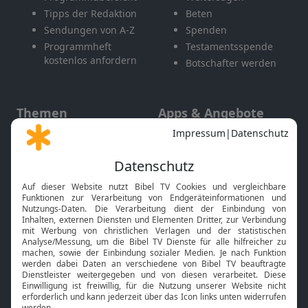
Tipps der Redaktion
Beten
Sendungen von A-Z
Spenden
Programmheft
Testamentsspende
kostenlos anfordern
Botschafter werden
Themen
Apps & Angebote
Gott und Bibel erklärt
Newsletter
Feiertage
Mobile App
Interviews
Kids App
Neuigkeiten
Smart TV
HbbTV
Bibelthek Online-Bibel
Nächster Gottesdienst
Bibel TV
Service