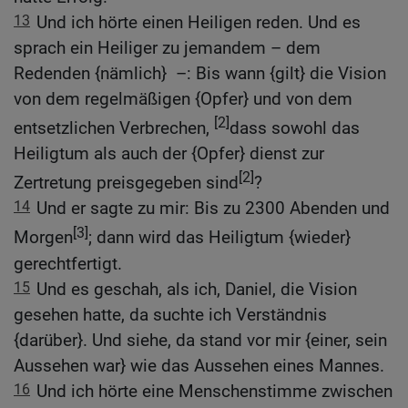
13
Und ich hörte einen Heiligen reden. Und es
sprach ein Heiliger zu jemandem – dem
Redenden {nämlich} –: Bis wann {gilt} die Vision
von dem regelmäßigen {Opfer} und von dem
[2]
entsetzlichen Verbrechen,
dass sowohl das
Heiligtum als auch der {Opfer} dienst zur
[2]
Zertretung preisgegeben sind
?
14
Und er sagte zu mir: Bis zu 2300 Abenden und
[3]
Morgen
; dann wird das Heiligtum {wieder}
gerechtfertigt.
15
Und es geschah, als ich, Daniel, die Vision
gesehen hatte, da suchte ich Verständnis
{darüber}. Und siehe, da stand vor mir {einer, sein
Aussehen war} wie das Aussehen eines Mannes.
16
Und ich hörte eine Menschenstimme zwischen