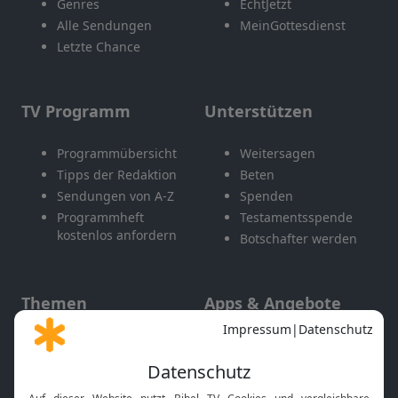
Genres
EchtJetzt
Alle Sendungen
MeinGottesdienst
Letzte Chance
TV Programm
Unterstützen
Programmübersicht
Weitersagen
Tipps der Redaktion
Beten
Sendungen von A-Z
Spenden
Programmheft
Testamentsspende
kostenlos anfordern
Botschafter werden
Themen
Apps & Angebote
Gott und Bibel erklärt
Newsletter
Feiertage
Mobile App
Interviews
Kids App