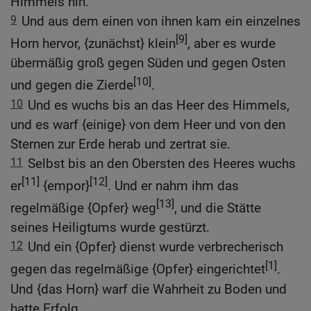
Himmels hin.
9
Und aus dem einen von ihnen kam ein einzelnes
[9]
Horn hervor, {zunächst} klein
, aber es wurde
übermäßig groß gegen Süden und gegen Osten
[10]
und gegen die Zierde
.
10
Und es wuchs bis an das Heer des Himmels,
und es warf {einige} von dem Heer und von den
Sternen zur Erde herab und zertrat sie.
11
Selbst bis an den Obersten des Heeres wuchs
[11]
[12]
er
{empor}
. Und er nahm ihm das
[13]
regelmäßige {Opfer} weg
, und die Stätte
seines Heiligtums wurde gestürzt.
12
Und ein {Opfer} dienst wurde verbrecherisch
[1]
gegen das regelmäßige {Opfer} eingerichtet
.
Und {das Horn} warf die Wahrheit zu Boden und
hatte Erfolg.