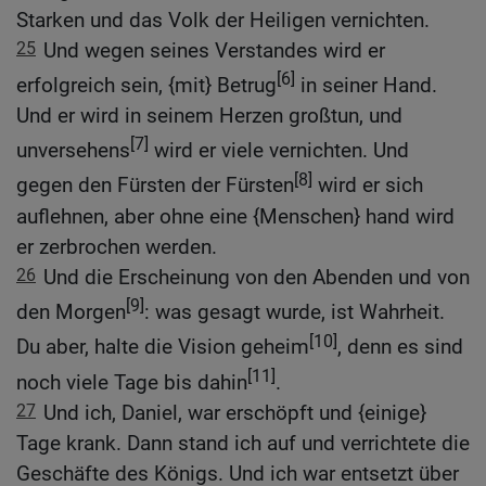
Starken und das Volk der Heiligen vernichten.
25
Und wegen seines Verstandes wird er
[6]
erfolgreich sein, {mit} Betrug
in seiner Hand.
Und er wird in seinem Herzen großtun, und
[7]
unversehens
wird er viele vernichten. Und
[8]
gegen den Fürsten der Fürsten
wird er sich
auflehnen, aber ohne eine {Menschen} hand wird
er zerbrochen werden.
26
Und die Erscheinung von den Abenden und von
[9]
den Morgen
: was gesagt wurde, ist Wahrheit.
[10]
Du aber, halte die Vision geheim
, denn es sind
[11]
noch viele Tage bis dahin
.
27
Und ich, Daniel, war erschöpft und {einige}
Tage krank. Dann stand ich auf und verrichtete die
Geschäfte des Königs. Und ich war entsetzt über