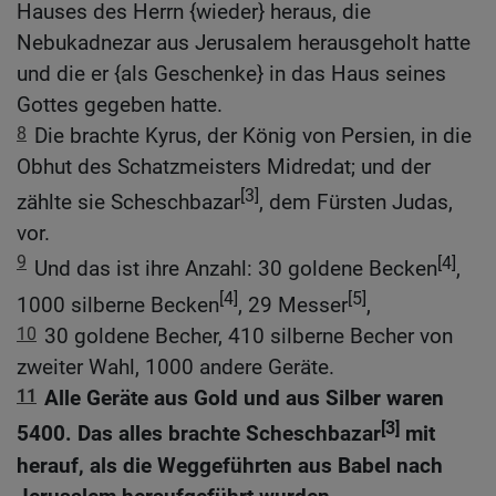
Hauses des Herrn {wieder} heraus, die
Nebukadnezar aus Jerusalem herausgeholt hatte
und die er {als Geschenke} in das Haus seines
Gottes gegeben hatte.
8
Die brachte Kyrus, der König von Persien, in die
Obhut des Schatzmeisters Midredat; und der
[3]
zählte sie Scheschbazar
, dem Fürsten Judas,
vor.
9
[4]
Und das ist ihre Anzahl: 30 goldene Becken
,
[4]
[5]
1000 silberne Becken
, 29 Messer
,
10
30 goldene Becher, 410 silberne Becher von
zweiter Wahl, 1000 andere Geräte.
11
Alle Geräte aus Gold und aus Silber waren
[3]
5400. Das alles brachte Scheschbazar
mit
herauf, als die Weggeführten aus Babel nach