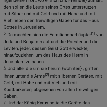
irgendeinem Ort, wo er sich {als Fremder} aufhält,
den sollen die Leute seines Ortes unterstützen
mit Silber und mit Gold und mit Habe und mit
Vieh neben den freiwilligen Gaben für das Haus
Gottes in Jerusalem.
5
[1]
Da machten sich die Familienoberhäupter
von
Juda und Benjamin auf und die Priester und die
Leviten, jeder, dessen Geist Gott erweckte,
hinaufzuziehen, um das Haus des Herrn in
Jerusalem zu bauen.
6
Und alle, die um sie herum {wohnten} , griffen
[2]
ihnen unter die Arme
mit silbernen Geräten, mit
Gold, mit Habe und mit Vieh und mit
Kostbarkeiten, abgesehen von allen freiwilligen
Gaben.
7
Und der König Kyrus holte die Geräte des