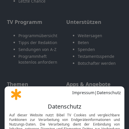
Letzte Chance
TV Programm
Unterstützen
Programmübersicht
Weitersagen
Tipps der Redaktion
Beten
Sendungen von A-Z
Spenden
Programmheft
Testamentsspende
kostenlos anfordern
Botschafter werden
Themen
Apps & Angebote
Gott und Bibel erklärt
Newsletter
Feiertage
Mobile App
Interviews
Kids App
Neuigkeiten
Smart TV
HbbTV