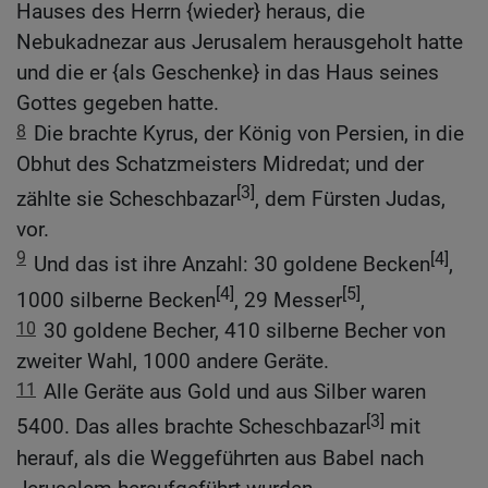
Hauses des Herrn {wieder} heraus, die
Nebukadnezar aus Jerusalem herausgeholt hatte
und die er {als Geschenke} in das Haus seines
Gottes gegeben hatte.
8
Die brachte Kyrus, der König von Persien, in die
Obhut des Schatzmeisters Midredat; und der
[3]
zählte sie Scheschbazar
, dem Fürsten Judas,
vor.
9
[4]
Und das ist ihre Anzahl: 30 goldene Becken
,
[4]
[5]
1000 silberne Becken
, 29 Messer
,
10
30 goldene Becher, 410 silberne Becher von
zweiter Wahl, 1000 andere Geräte.
11
Alle Geräte aus Gold und aus Silber waren
[3]
5400. Das alles brachte Scheschbazar
mit
herauf, als die Weggeführten aus Babel nach