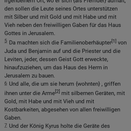
irgendeinem Ort, wo er sich {als Fremder} aufhält,
den sollen die Leute seines Ortes unterstützen
mit Silber und mit Gold und mit Habe und mit
Vieh neben den freiwilligen Gaben für das Haus
Gottes in Jerusalem.
5
[1]
Da machten sich die Familienoberhäupter
von
Juda und Benjamin auf und die Priester und die
Leviten, jeder, dessen Geist Gott erweckte,
hinaufzuziehen, um das Haus des Herrn in
Jerusalem zu bauen.
6
Und alle, die um sie herum {wohnten} , griffen
[2]
ihnen unter die Arme
mit silbernen Geräten, mit
Gold, mit Habe und mit Vieh und mit
Kostbarkeiten, abgesehen von allen freiwilligen
Gaben.
7
Und der König Kyrus holte die Geräte des