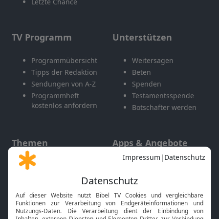
Letzte Chance
TV Programm
Unterstützen
Programmübersicht
Weitersagen
Tipps der Redaktion
Beten
Sendungen von A-Z
Spenden
Programmheft
Testamentsspende
kostenlos anfordern
Botschafter werden
Themen
Apps & Angebote
Gott und Bibel erklärt
Newsletter
Feiertage
Mobile App
Interviews
Kids App
Neuigkeiten
Smart TV
HbbTV