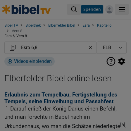
Spenden
Me
Bibel TV
Bibelthek
Elberfelder Bibel
Esra
Kapitel 6
Vers 8
Esra 6, Vers 8
Videos einblenden
Elberfelder Bibel online lesen
Erlaubnis zum Tempelbau, Fertigstellung des
Tempels, seine Einweihung und Passahfest
1
Darauf erließ der König Darius einen Befehl,
und man forschte in Babel nach im
[6]
Urkundenhaus, wo man die Schätze niederlegte
.