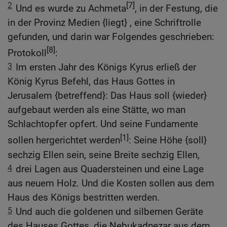
2
[7]
Und es wurde zu Achmeta
, in der Festung, die
in der Provinz Medien {liegt} , eine Schriftrolle
gefunden, und darin war Folgendes geschrieben:
[8]
Protokoll
:
3
Im ersten Jahr des Königs Kyrus erließ der
König Kyrus Befehl, das Haus Gottes in
Jerusalem {betreffend}: Das Haus soll {wieder}
aufgebaut werden als eine Stätte, wo man
Schlachtopfer opfert. Und seine Fundamente
[1]
sollen hergerichtet werden
: Seine Höhe {soll}
sechzig Ellen sein, seine Breite sechzig Ellen,
4
drei Lagen aus Quadersteinen und eine Lage
aus neuem Holz. Und die Kosten sollen aus dem
Haus des Königs bestritten werden.
5
Und auch die goldenen und silbernen Geräte
des Hauses Gottes, die Nebukadnezar aus dem