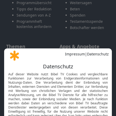
Programmübersicht
Weitersagen
Tipps der Redaktion
Beten
Sendungen von A-Z
Spenden
Programmheft
Testamentsspende
kostenlos anfordern
Botschafter werden
Themen
Apps & Angebote
Gott und Bibel erklärt
Newsletter
Feiertage
Mobile App
Interviews
Kids App
Neuigkeiten
Smart TV
HbbTV
Bibelthek Online-Bibel
Nächster Gottesdienst
Bibel TV
Service