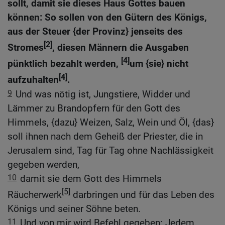
sollt, damit sie dieses Haus Gottes bauen
können: So sollen von den Gütern des Königs,
aus der Steuer {der Provinz} jenseits des
[2]
Stromes
, diesen Männern die Ausgaben
[4]
pünktlich bezahlt werden,
um {sie} nicht
[4]
aufzuhalten
.
9
Und was nötig ist, Jungstiere, Widder und
Lämmer zu Brandopfern für den Gott des
Himmels, {dazu} Weizen, Salz, Wein und Öl, {das}
soll ihnen nach dem Geheiß der Priester, die in
Jerusalem sind, Tag für Tag ohne Nachlässigkeit
gegeben werden,
10
damit sie dem Gott des Himmels
[5]
Räucherwerk
darbringen und für das Leben des
Königs und seiner Söhne beten.
11
Und von mir wird Befehl gegeben: Jedem