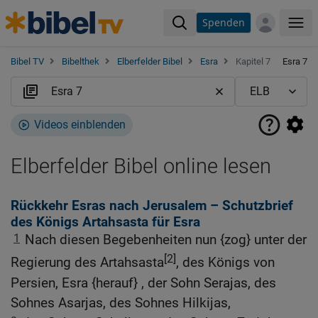
Spenden
Me
Bibel TV
Bibelthek
Elberfelder Bibel
Esra
Kapitel 7
Esra 7
Videos einblenden
Elberfelder Bibel online lesen
Rückkehr Esras nach Jerusalem – Schutzbrief
des Königs Artahsasta für Esra
1
Nach diesen Begebenheiten nun {zog} unter der
[2]
Regierung des Artahsasta
, des Königs von
Persien, Esra {herauf} , der Sohn Serajas, des
Sohnes Asarjas, des Sohnes Hilkijas,