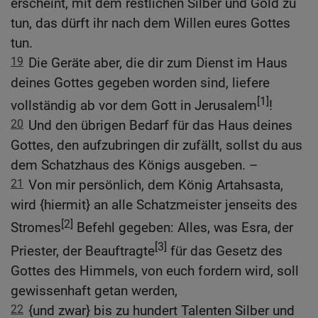
erscheint, mit dem restlichen Silber und Gold zu
tun, das dürft ihr nach dem Willen eures Gottes
tun.
19
Die Geräte aber, die dir zum Dienst im Haus
deines Gottes gegeben worden sind, liefere
[1]
vollständig ab vor dem Gott in Jerusalem
!
20
Und den übrigen Bedarf für das Haus deines
Gottes, den aufzubringen dir zufällt, sollst du aus
dem Schatzhaus des Königs ausgeben. –
21
Von mir persönlich, dem König Artahsasta,
wird {hiermit} an alle Schatzmeister jenseits des
[2]
Stromes
Befehl gegeben: Alles, was Esra, der
[3]
Priester, der Beauftragte
für das Gesetz des
Gottes des Himmels, von euch fordern wird, soll
gewissenhaft getan werden,
22
{und zwar} bis zu hundert Talenten Silber und