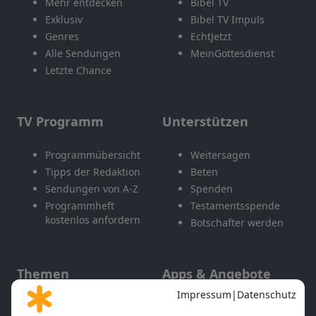
Mehr entdecken
Bibel TV
Exklusiv
Bibel TV Impuls
Genres
EchtJetzt
Alle Sendungen
MeinGottesdienst
Letzte Chance
TV Programm
Unterstützen
Programmübersicht
Weitersagen
Tipps der Redaktion
Beten
Sendungen von A-Z
Spenden
Programmheft
Testamentsspende
kostenlos anfordern
Botschafter werden
Themen
Apps & Angebote
Gott und Bibel erklärt
Newsletter