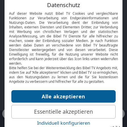
Feiertage
Mobile App
Interviews
Kids App
Neuigkeiten
Smart TV
HbbTV
Bibelthek Online-Bibel
Nächster Gottesdienst
Bibel TV
Service
Über uns
Kontakt
Jobs
TV-Empfang
Presse
FAQ
Mediadaten
bibeltv.de:
Impressum
Datenschutz
Nutzungsbedingungen
Fakten Bibel TV App