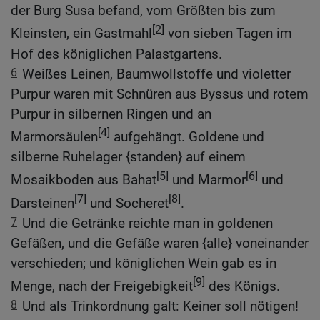
der Burg Susa befand, vom Größten bis zum
[2]
Kleinsten, ein Gastmahl
von sieben Tagen im
Hof des königlichen Palastgartens.
6
Weißes Leinen, Baumwollstoffe und violetter
Purpur waren mit Schnüren aus Byssus und rotem
Purpur in silbernen Ringen und an
[4]
Marmorsäulen
aufgehängt. Goldene und
silberne Ruhelager {standen} auf einem
[5]
[6]
Mosaikboden aus Bahat
und Marmor
und
[7]
[8]
Darsteinen
und Socheret
.
7
Und die Getränke reichte man in goldenen
Gefäßen, und die Gefäße waren {alle} voneinander
verschieden; und königlichen Wein gab es in
[9]
Menge, nach der Freigebigkeit
des Königs.
8
Und als Trinkordnung galt: Keiner soll nötigen!