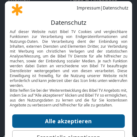
Gott und Bibel erklärt
Newsletter
Feiertage
Mobile App
Interviews
Kids App
Neuigkeiten
Smart TV
HbbTV
Bibelthek Online-Bibel
Nächster Gottesdienst
Bibel TV
Service
Über uns
Kontakt
Jobs
TV-Empfang
Presse
FAQ
Mediadaten