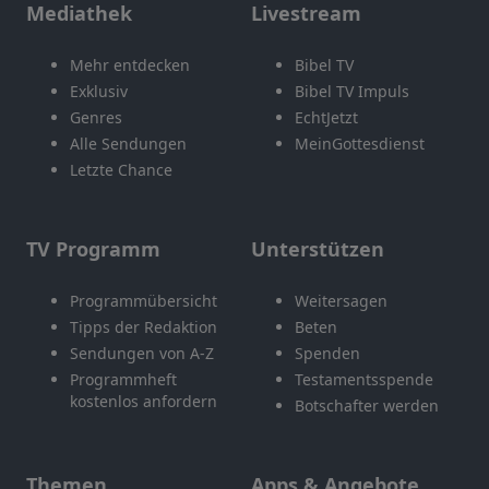
Mediathek
Livestream
Mehr entdecken
Bibel TV
Exklusiv
Bibel TV Impuls
Genres
EchtJetzt
Alle Sendungen
MeinGottesdienst
Letzte Chance
TV Programm
Unterstützen
Programmübersicht
Weitersagen
Tipps der Redaktion
Beten
Sendungen von A-Z
Spenden
Programmheft
Testamentsspende
kostenlos anfordern
Botschafter werden
Themen
Apps & Angebote