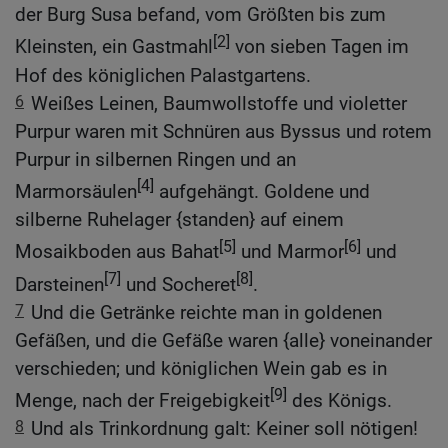
der Burg Susa befand, vom Größten bis zum
[2]
Kleinsten, ein Gastmahl
von sieben Tagen im
Hof des königlichen Palastgartens.
6
Weißes Leinen, Baumwollstoffe und violetter
Purpur waren mit Schnüren aus Byssus und rotem
Purpur in silbernen Ringen und an
[4]
Marmorsäulen
aufgehängt. Goldene und
silberne Ruhelager {standen} auf einem
[5]
[6]
Mosaikboden aus Bahat
und Marmor
und
[7]
[8]
Darsteinen
und Socheret
.
7
Und die Getränke reichte man in goldenen
Gefäßen, und die Gefäße waren {alle} voneinander
verschieden; und königlichen Wein gab es in
[9]
Menge, nach der Freigebigkeit
des Königs.
8
Und als Trinkordnung galt: Keiner soll nötigen!