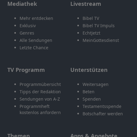
Mediathek
Livestream
Mehr entdecken
Bibel TV
Exklusiv
Bibel TV Impuls
Genres
EchtJetzt
Alle Sendungen
MeinGottesdienst
Letzte Chance
TV Programm
Unterstützen
Programmübersicht
Weitersagen
Tipps der Redaktion
Beten
Sendungen von A-Z
Spenden
Programmheft
Testamentsspende
kostenlos anfordern
Botschafter werden
Themen
Apps & Angebote