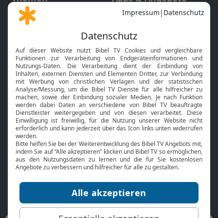
Gott und Bibel erklärt
Newsletter
Feiertage
Mobile App
Interviews
Kids App
Neuigkeiten
Smart TV
HbbTV
Bibelthek Online-Bibel
Nächster Gottesdienst
Bibel TV
Service
Über uns
Kontakt
Jobs
TV-Empfang
Presse
FAQ
Mediadaten