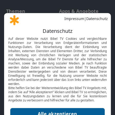
Themen
Apps & Angebote
Gott und Bibel erklärt
Newsletter
Feiertage
Mobile App
Interviews
Kids App
Neuigkeiten
Smart TV
HbbTV
Bibelthek Online-Bibel
Nächster Gottesdienst
Bibel TV
Service
Über uns
Kontakt
Jobs
TV-Empfang
Presse
FAQ
Mediadaten