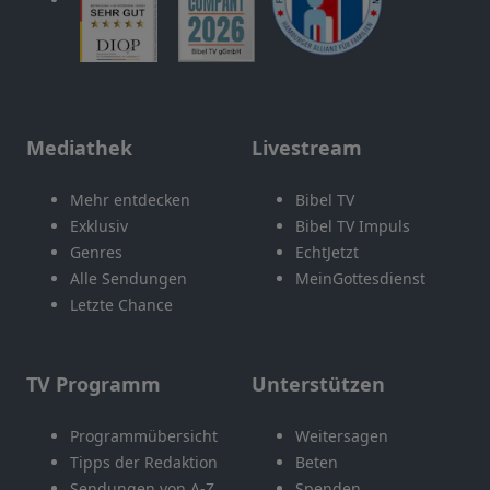
Mediathek
Livestream
Mehr entdecken
Bibel TV
Exklusiv
Bibel TV Impuls
Genres
EchtJetzt
Alle Sendungen
MeinGottesdienst
Letzte Chance
TV Programm
Unterstützen
Programmübersicht
Weitersagen
Tipps der Redaktion
Beten
Sendungen von A-Z
Spenden