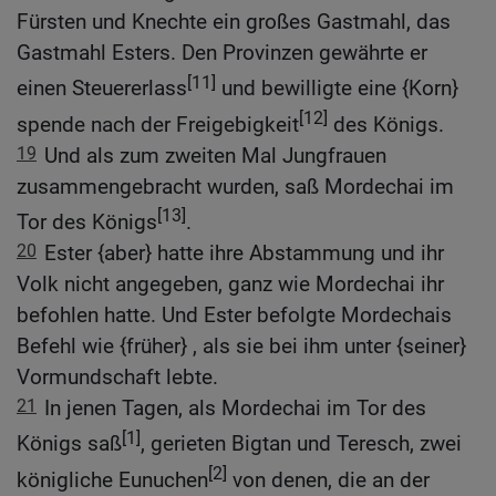
Fürsten und Knechte ein großes Gastmahl, das
Gastmahl Esters. Den Provinzen gewährte er
[11]
einen Steuererlass
und bewilligte eine {Korn}
[12]
spende nach der Freigebigkeit
des Königs.
19
Und als zum zweiten Mal Jungfrauen
zusammengebracht wurden, saß Mordechai im
[13]
Tor des Königs
.
20
Ester {aber} hatte ihre Abstammung und ihr
Volk nicht angegeben, ganz wie Mordechai ihr
befohlen hatte. Und Ester befolgte Mordechais
Befehl wie {früher} , als sie bei ihm unter {seiner}
Vormundschaft lebte.
21
In jenen Tagen, als Mordechai im Tor des
[1]
Königs saß
, gerieten Bigtan und Teresch, zwei
[2]
königliche Eunuchen
von denen, die an der