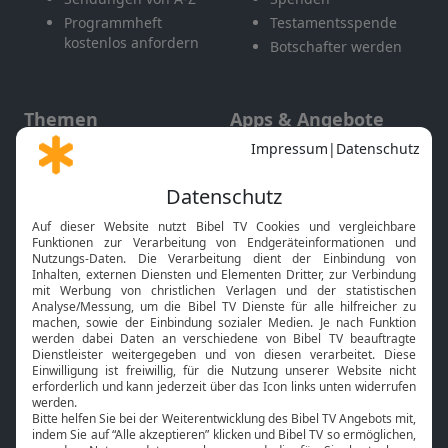
Programmheft
Testamentsspende
kostenlos anfordern
Botschafter werden
Themen
Apps & Angebote
Gott und Bibel erklärt
Newsletter
Feiertage
Mobile App
Interviews
Kids App
Neuigkeiten
Smart TV
HbbTV
Bibelthek Online-Bibel
Nächster Gottesdienst
Bibel TV
Service
Über uns
Kontakt