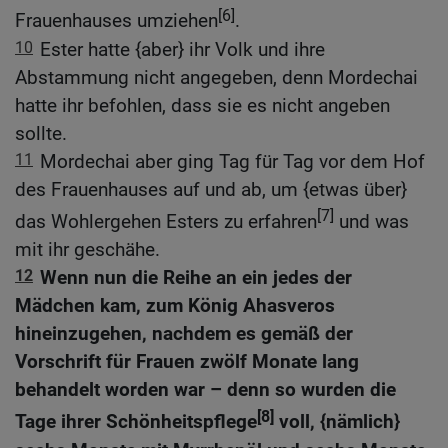
[6]
Frauenhauses umziehen
.
10
Ester hatte {aber} ihr Volk und ihre
Abstammung nicht angegeben, denn Mordechai
hatte ihr befohlen, dass sie es nicht angeben
sollte.
11
Mordechai aber ging Tag für Tag vor dem Hof
des Frauenhauses auf und ab, um {etwas über}
[7]
das Wohlergehen Esters zu erfahren
und was
mit ihr geschähe.
12
Wenn nun die Reihe an ein jedes der
Mädchen kam, zum König Ahasveros
hineinzugehen, nachdem es gemäß der
Vorschrift für Frauen zwölf Monate lang
behandelt worden war – denn so wurden die
[8]
Tage ihrer Schönheitspflege
voll, {nämlich}