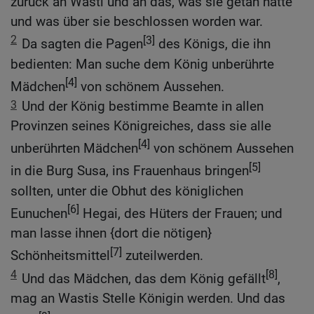
zurück an Wasti und an das, was sie getan hatte
und was über sie beschlossen worden war.
2
[3]
Da sagten die Pagen
des Königs, die ihn
bedienten: Man suche dem König unberührte
[4]
Mädchen
von schönem Aussehen.
3
Und der König bestimme Beamte in allen
Provinzen seines Königreiches, dass sie alle
[4]
unberührten Mädchen
von schönem Aussehen
[5]
in die Burg Susa, ins Frauenhaus bringen
sollten, unter die Obhut des königlichen
[6]
Eunuchen
Hegai, des Hüters der Frauen; und
man lasse ihnen {dort die nötigen}
[7]
Schönheitsmittel
zuteilwerden.
4
[8]
Und das Mädchen, das dem König gefällt
,
mag an Wastis Stelle Königin werden. Und das