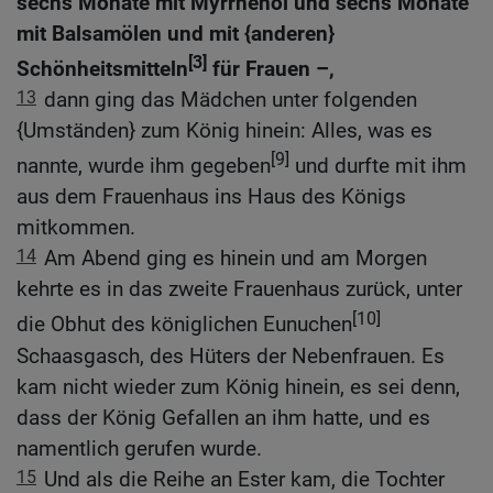
sechs Monate mit Myrrhenöl und sechs Monate
mit Balsamölen und mit {anderen}
[3]
Schönheitsmitteln
für Frauen –,
13
dann ging das Mädchen unter folgenden
{Umständen} zum König hinein: Alles, was es
[9]
nannte, wurde ihm gegeben
und durfte mit ihm
aus dem Frauenhaus ins Haus des Königs
mitkommen.
14
Am Abend ging es hinein und am Morgen
kehrte es in das zweite Frauenhaus zurück, unter
[10]
die Obhut des königlichen Eunuchen
Schaasgasch, des Hüters der Nebenfrauen. Es
kam nicht wieder zum König hinein, es sei denn,
dass der König Gefallen an ihm hatte, und es
namentlich gerufen wurde.
15
Und als die Reihe an Ester kam, die Tochter