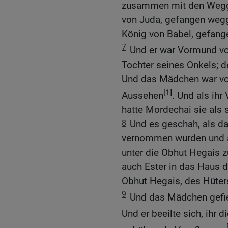
zusammen mit den Wegge
von Juda, gefangen wegg
König von Babel, gefang
7
Und er war Vormund v
Tochter seines Onkels; d
Und das Mädchen war vo
[1]
Aussehen
. Und als ihr
hatte Mordechai sie als
8
Und es geschah, als d
vernommen wurden und a
unter die Obhut Hegais
auch Ester in das Haus 
Obhut Hegais, des Hüter
9
Und das Mädchen gefi
Und er beeilte sich, ihr 