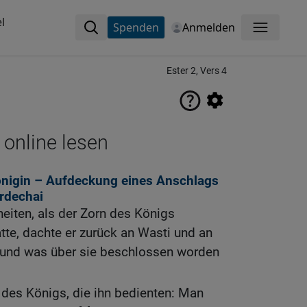
l
Spenden
Anmelden
Menü
Ester 2, Vers 4
 online lesen
önigin – Aufdeckung eines Anschlags
rdechai
iten, als der Zorn des Königs
tte, dachte er zurück an Wasti und an
e und was über sie beschlossen worden
des Königs, die ihn bedienten: Man