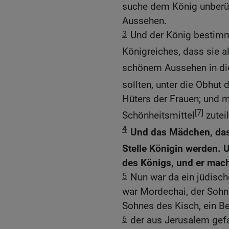
suche dem König unber
Aussehen.
3
Und der König bestimm
Königreiches, dass sie 
schönem Aussehen in die
sollten, unter die Obhut
Hüters der Frauen; und m
[7]
Schönheitsmittel
zutei
4
Und das Mädchen, das
Stelle Königin werden. 
des Königs, und er mach
5
Nun war da ein jüdisc
war Mordechai, der Sohn
Sohnes des Kisch, ein Be
6
der aus Jerusalem gef