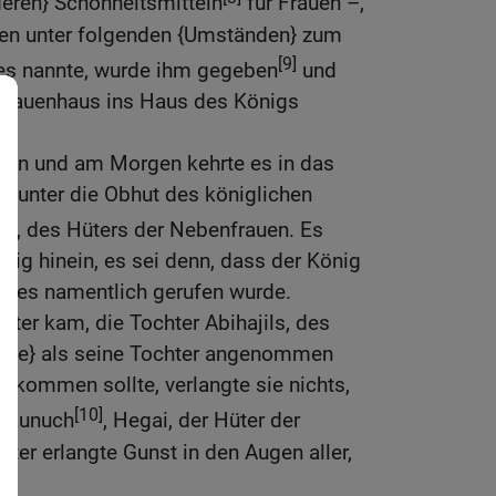
eren} Schönheitsmitteln
für Frauen –,
en unter folgenden {Umständen} zum
[9]
 es nannte, wurde ihm gegeben
und
Frauenhaus ins Haus des Königs
ein und am Morgen kehrte es in das
, unter die Obhut des königlichen
, des Hüters der Nebenfrauen. Es
ig hinein, es sei denn, dass der König
nd es namentlich gerufen wurde.
ster kam, die Tochter Abihajils, des
{sie} als seine Tochter angenommen
g kommen sollte, verlangte sie nichts,
[10]
e Eunuch
, Hegai, der Hüter der
Ester erlangte Gunst in den Augen aller,