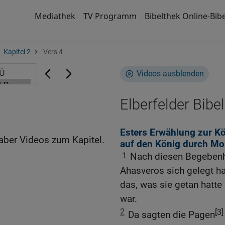
Mediathek
TV Programm
Bibelthek Online-Bibe
Kapitel 2
Vers 4
Videos ausblenden
Elberfelder Bibel
Esters Erwählung zur K
aber Videos zum Kapitel.
auf den König durch Mo
1
Nach diesen Begebenhe
Ahasveros sich gelegt ha
das, was sie getan hatt
war.
2
[3]
Da sagten die Pagen