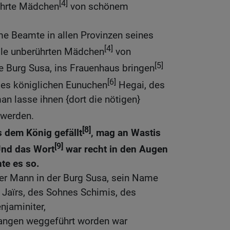
[4]
ührte Mädchen
von schönem
e Beamte in allen Provinzen seines
[4]
alle unberührten Mädchen
von
[5]
 Burg Susa, ins Frauenhaus bringen
[6]
 des königlichen Eunuchen
Hegai, des
an lasse ihnen {dort die nötigen}
lwerden.
[8]
 dem König gefällt
, mag an Wastis
[9]
Und das Wort
war recht in den Augen
te es so.
her Mann in der Burg Susa, sein Name
 Jaïrs, des Sohnes Schimis, des
njaminiter,
angen weggeführt worden war