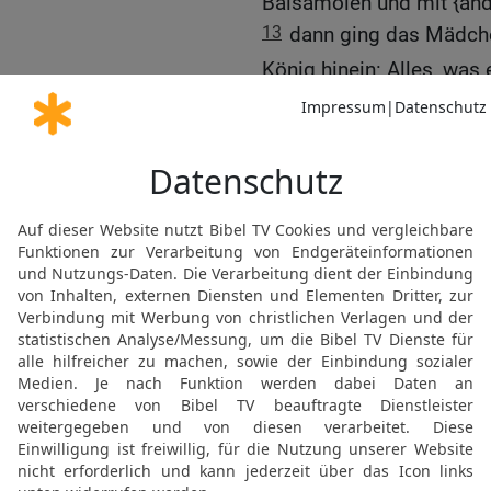
Balsamölen und mit {and
13
dann ging das Mädch
König hinein: Alles, was
durfte mit ihm aus dem 
mitkommen.
14
Am Abend ging es hin
zweite Frauenhaus zurück
[10]
Eunuchen
Schaasgasch
kam nicht wieder zum Kön
Gefallen an ihm hatte, u
15
Und als die Reihe an E
Onkels Mordechais, der 
hatte, dass sie zum Köni
außer was der königlich
Frauen, {ihr} sagte. Und 
die sie sahen.