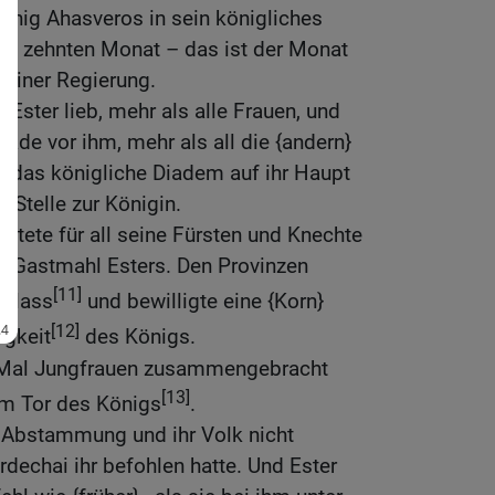
önig Ahasveros in sein königliches
 im zehnten Monat – das ist der Monat
seiner Regierung.
Ester lieb, mehr als alle Frauen, und
nade vor ihm, mehr als all die {andern}
e das königliche Diadem auf ihr Haupt
 Stelle zur Königin.
altete für all seine Fürsten und Knechte
s Gastmahl Esters. Den Provinzen
[11]
erlass
und bewilligte eine {Korn}
[12]
igkeit
des Königs.
 Mal Jungfrauen zusammengebracht
[13]
im Tor des Königs
.
re Abstammung und ihr Volk nicht
dechai ihr befohlen hatte. Und Ester