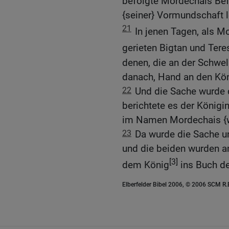
befolgte Mordechais Befeh
{seiner} Vormundschaft l
21
In jenen Tagen, als M
gerieten Bigtan und Tere
denen, die an der Schwel
danach, Hand an den Kön
22
Und die Sache wurde 
berichtete es der Königi
im Namen Mordechais {w
23
Da wurde die Sache un
und die beiden wurden a
[3]
dem König
ins Buch de
Elberfelder Bibel 2006, © 2006 SCM R