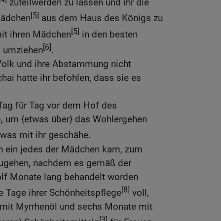
zuteilwerden zu lassen und ihr die
[5]
Mädchen
aus dem Haus des Königs zu
[5]
mit ihren Mädchen
in den besten
[6]
s umziehen
.
r Volk und ihre Abstammung nicht
i hatte ihr befohlen, dass sie es
Tag für Tag vor dem Hof des
, um {etwas über} das Wohlergehen
was mit ihr geschähe.
n ein jedes der Mädchen kam, zum
zugehen, nachdem es gemäß der
wölf Monate lang behandelt worden
[8]
e Tage ihrer Schönheitspflege
voll,
 mit Myrrhenöl und sechs Monate mit
[3]