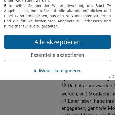
16
So wurde Ester zum K
Haus geholt, {und zwar}
Tebet – im siebten Jahr 
17
Und der König gewann 
sie erlangte Gunst und G
Jungfrauen. Und er setzt
und machte sie an Wastis
18
Und der König veranst
ein großes Gastmahl, da
gewährte er einen Steuer
spende nach der Freigeb
19
Und als zum zweiten
wurden, saß Mordechai 
20
Ester {aber} hatte ih
angegeben, ganz wie Mor