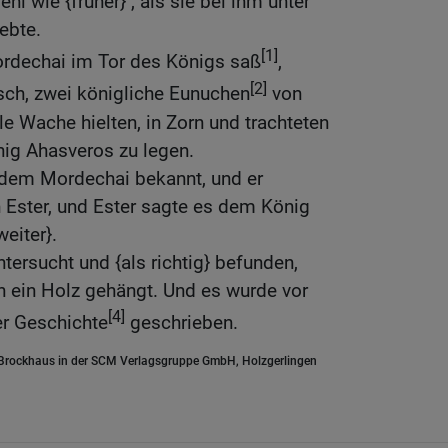
l wie {früher} , als sie bei ihm unter
ebte.
[1]
ordechai im Tor des Königs saß
,
[2]
sch, zwei königliche Eunuchen
von
le Wache hielten, in Zorn und trachteten
ig Ahasveros zu legen.
dem Mordechai bekannt, und er
n Ester, und Ester sagte es dem König
eiter}.
tersucht und {als richtig} befunden,
n ein Holz gehängt. Und es wurde vor
[4]
r Geschichte
geschrieben.
.Brockhaus in der SCM Verlagsgruppe GmbH, Holzgerlingen