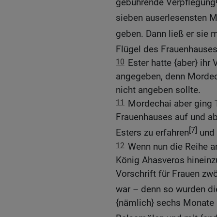
gebührende Verpflegung
sieben auserlesensten 
geben. Dann ließ er sie 
Flügel des Frauenhause
10
Ester hatte {aber} ih
angegeben, denn Mordecha
nicht angeben sollte.
11
Mordechai aber ging 
Frauenhauses auf und ab
[7]
Esters zu erfahren
und 
12
Wenn nun die Reihe a
König Ahasveros hinein
Vorschrift für Frauen z
war – denn so wurden di
{nämlich} sechs Monate