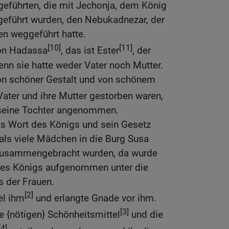
führten, die mit Jechonja, dem König
eführt wurden, den Nebukadnezar, der
en weggeführt hatte.
[10]
[11]
on Hadassa
, das ist Ester
, der
enn sie hatte weder Vater noch Mutter.
n schöner Gestalt und von schönem
 Vater und ihre Mutter gestorben waren,
 seine Tochter angenommen.
as Wort des Königs und sein Gesetz
ls viele Mädchen in die Burg Susa
 zusammengebracht wurden, da wurde
des Königs aufgenommen unter die
s der Frauen.
[2]
el ihm
und erlangte Gnade vor ihm.
[3]
die {nötigen} Schönheitsmittel
und die
[4]