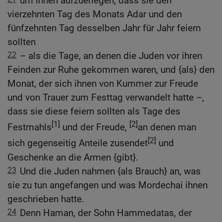
um ihnen aufzuerlegen, dass sie den
vierzehnten Tag des Monats Adar und den
fünfzehnten Tag desselben Jahr für Jahr feiern
sollten
22
– als die Tage, an denen die Juden vor ihren
Feinden zur Ruhe gekommen waren, und {als} den
Monat, der sich ihnen von Kummer zur Freude
und von Trauer zum Festtag verwandelt hatte –,
dass sie diese feiern sollten als Tage des
[1]
[2]
Festmahls
und der Freude,
an denen man
[2]
sich gegenseitig Anteile zusendet
und
Geschenke an die Armen {gibt}.
23
Und die Juden nahmen {als Brauch} an, was
sie zu tun angefangen und was Mordechai ihnen
geschrieben hatte.
24
Denn Haman, der Sohn Hammedatas, der