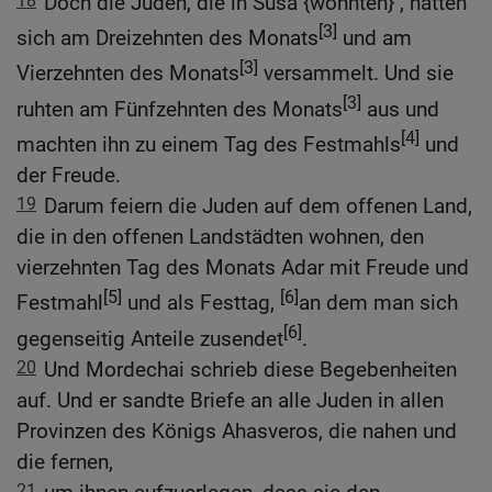
18
Doch die Juden, die in Susa {wohnten} , hatten
[3]
sich am Dreizehnten des Monats
und am
[3]
Vierzehnten des Monats
versammelt. Und sie
[3]
ruhten am Fünfzehnten des Monats
aus und
[4]
machten ihn zu einem Tag des Festmahls
und
der Freude.
19
Darum feiern die Juden auf dem offenen Land,
die in den offenen Landstädten wohnen, den
vierzehnten Tag des Monats Adar mit Freude und
[5]
[6]
Festmahl
und als Festtag,
an dem man sich
[6]
gegenseitig Anteile zusendet
.
20
Und Mordechai schrieb diese Begebenheiten
auf. Und er sandte Briefe an alle Juden in allen
Provinzen des Königs Ahasveros, die nahen und
die fernen,
21