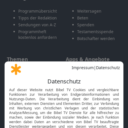
Programmübersicht
Weitersagen
Tipps der Redaktion
Beten
Sendungen von A-Z
Spenden
Programmheft
Testamentsspende
kostenlos anfordern
Botschafter werden
Themen
Apps & Angebote
Gott und Bibel erklärt
Newsletter
Feiertage
Mobile App
Interviews
Kids App
Neuigkeiten
Smart TV
HbbTV
Bibelthek Online-Bibel
Nächster Gottesdienst