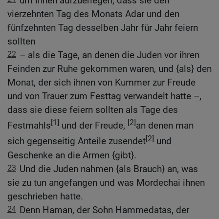
um ihnen aufzuerlegen, dass sie den
vierzehnten Tag des Monats Adar und den
fünfzehnten Tag desselben Jahr für Jahr feiern
sollten
22
– als die Tage, an denen die Juden vor ihren
Feinden zur Ruhe gekommen waren, und {als} den
Monat, der sich ihnen von Kummer zur Freude
und von Trauer zum Festtag verwandelt hatte –,
dass sie diese feiern sollten als Tage des
[1]
[2]
Festmahls
und der Freude,
an denen man
[2]
sich gegenseitig Anteile zusendet
und
Geschenke an die Armen {gibt}.
23
Und die Juden nahmen {als Brauch} an, was
sie zu tun angefangen und was Mordechai ihnen
geschrieben hatte.
24
Denn Haman, der Sohn Hammedatas, der