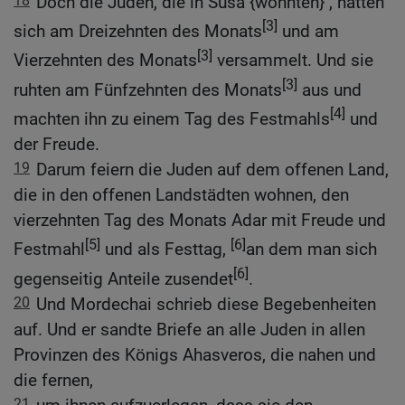
18
Doch die Juden, die in Susa {wohnten} , hatten
[3]
sich am Dreizehnten des Monats
und am
[3]
Vierzehnten des Monats
versammelt. Und sie
[3]
ruhten am Fünfzehnten des Monats
aus und
[4]
machten ihn zu einem Tag des Festmahls
und
der Freude.
19
Darum feiern die Juden auf dem offenen Land,
die in den offenen Landstädten wohnen, den
vierzehnten Tag des Monats Adar mit Freude und
[5]
[6]
Festmahl
und als Festtag,
an dem man sich
[6]
gegenseitig Anteile zusendet
.
20
Und Mordechai schrieb diese Begebenheiten
auf. Und er sandte Briefe an alle Juden in allen
Provinzen des Königs Ahasveros, die nahen und
die fernen,
21