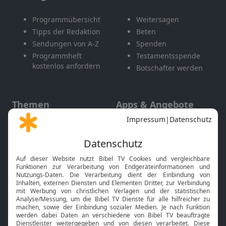
Programmübersicht
Weitersagen
Tipps der Redaktion
Beten
Sendungen von A-Z
Spenden
Programmheft
Testamentsspende
kostenlos anfordern
Botschafter werden
Themen
Apps & Angebote
Gott und Bibel erklärt
Newsletter
Feiertage
Mobile App
Interviews
Kids App
Neuigkeiten
Smart TV
HbbTV
Bibelthek Online-Bibel
Nächster Gottesdienst