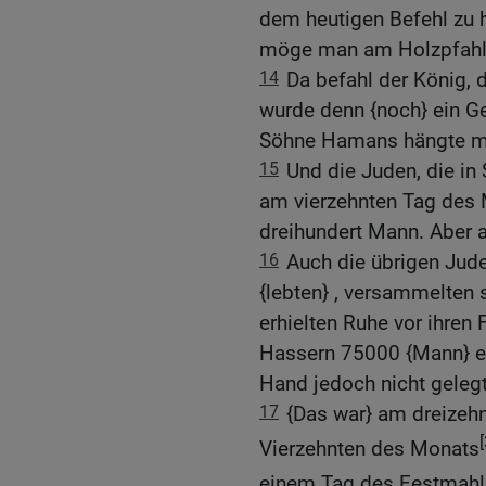
dem heutigen Befehl zu 
möge man am Holzpfahl
14
Da befahl der König, 
wurde denn {noch} ein Ge
Söhne Hamans hängte m
15
Und die Juden, die in
am vierzehnten Tag des 
dreihundert Mann. Aber a
16
Auch die übrigen Jude
{lebten} , versammelten 
erhielten Ruhe vor ihren 
Hassern 75000 {Mann} ers
Hand jedoch nicht gelegt
17
{Das war} am dreizeh
[
Vierzehnten des Monats
einem Tag des Festmahl