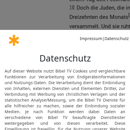
18
Doch die Juden, die i
[
Dreizehnten des Monats
versammelt. Und sie ru
und machten ihn zu ein
19
Darum feiern die Jude
offenen Landstädten woh
Adar mit Freude und Fe
sich gegenseitig Anteile
20
Und Mordechai schrie
sandte Briefe an alle Ju
Ahasveros, die nahen und
21
um ihnen aufzuerlegen
Monats Adar und den fün
feiern sollten
22
– als die Tage, an de