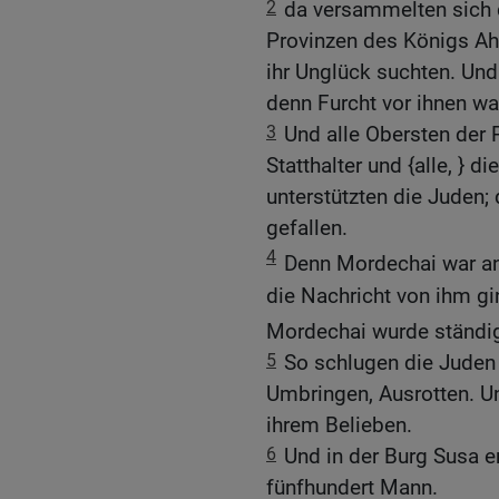
2
da versammelten sich di
Provinzen des Königs Ah
ihr Unglück suchten. Un
denn Furcht vor ihnen war
3
Und alle Obersten der 
Statthalter und {alle, } 
unterstützten die Juden;
gefallen.
4
Denn Mordechai war a
die Nachricht von ihm gi
Mordechai wurde ständi
5
So schlugen die Juden 
Umbringen, Ausrotten. Un
ihrem Belieben.
6
Und in der Burg Susa e
fünfhundert Mann.