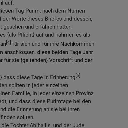
l auf.
diesen Tag Purim, nach dem Namen
l der Worte dieses Briefes und dessen,
ht gesehen und erfahren hatten,
es {als Pflicht} auf und nahmen es als
[4]
 an
für sich und für ihre Nachkommen
nen anschlössen, diese beiden Tage Jahr
er für sie {geltenden} Vorschrift und der
[5]
} dass diese Tage in Erinnerung
en sollten in jeder einzelnen
elnen Familie, in jeder einzelnen Provinz
tadt, und dass diese Purimtage bei den
nd die Erinnerung an sie bei ihren
inden sollten.
 die Tochter Abihajils, und der Jude