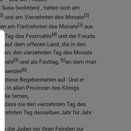
n Susa {wohnten} , hatten sich am
3]
[3]
und am Vierzehnten des Monats
[3]
hten am Fünfzehnten des Monats
aus
[4]
em Tag des Festmahls
und der Freude.
n auf dem offenen Land, die in den
nen, den vierzehnten Tag des Monats
[5]
[6]
stmahl
und als Festtag,
an dem man
[6]
 zusendet
.
b diese Begebenheiten auf. Und er
den in allen Provinzen des Königs
 die fernen,
, dass sie den vierzehnten Tag des
fzehnten Tag desselben Jahr für Jahr
nen die Juden vor ihren Feinden zur