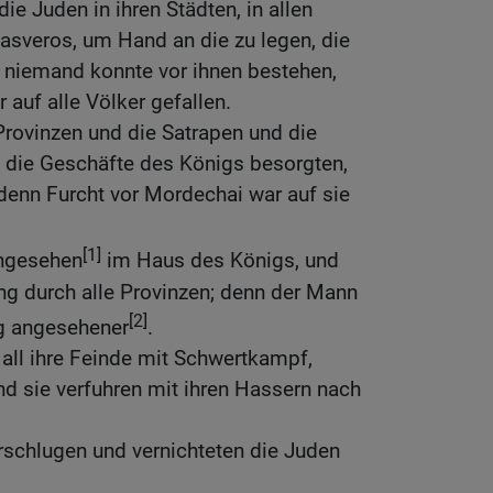
e Juden in ihren Städten, in allen
asveros, um Hand an die zu legen, die
d niemand konnte vor ihnen bestehen,
 auf alle Völker gefallen.
Provinzen und die Satrapen und die
die die Geschäfte des Königs besorgten,
 denn Furcht vor Mordechai war auf sie
[1]
ngesehen
im Haus des Königs, und
ng durch alle Provinzen; denn der Mann
[2]
g angesehener
.
all ihre Feinde mit Schwertkampf,
d sie verfuhren mit ihren Hassern nach
rschlugen und vernichteten die Juden