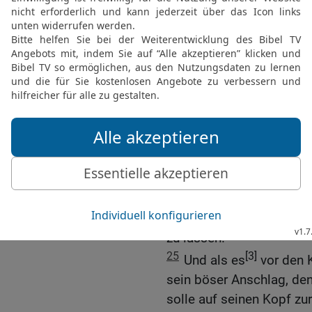
Ruhe gekommen waren, un
Kummer zur Freude und v
hatte –, dass sie diese 
[2]
und der Freude,
an den
[2]
zusendet
und Geschenk
23
Und die Juden nahmen
angefangen und was Mor
24
Denn Haman, der Sohn
Bedränger aller Juden, h
umkommen zu lassen, und
geworfen, um sie in Ver
zu lassen.
25
[3]
Und als es
vor den K
sein böser Anschlag, den
solle auf seinen Kopf z