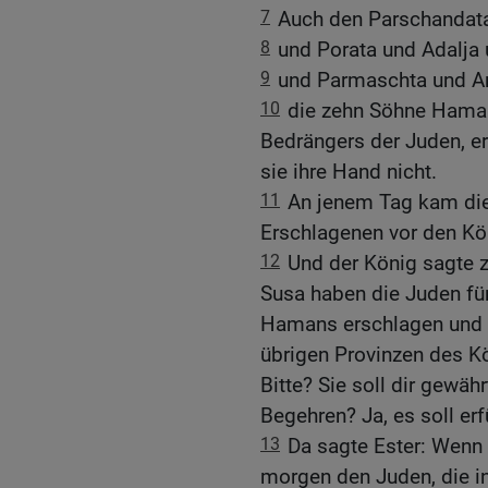
7
Auch den Parschandata
8
und Porata und Adalja 
9
und Parmaschta und Ar
10
die zehn Söhne Hama
Bedrängers der Juden, er
sie ihre Hand nicht.
11
An jenem Tag kam die 
Erschlagenen vor den Kö
12
Und der König sagte zu
Susa haben die Juden fü
Hamans erschlagen und v
übrigen Provinzen des K
Bitte? Sie soll dir gewäh
Begehren? Ja, es soll erf
13
Da sagte Ester: Wenn
morgen den Juden, die in