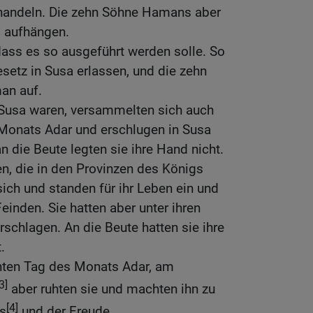
handeln. Die zehn Söhne Hamans aber
 aufhängen.
dass es so ausgeführt werden solle. So
setz in Susa erlassen, und die zehn
an auf.
 Susa waren, versammelten sich auch
Monats Adar und erschlugen in Susa
n die Beute legten sie ihre Hand nicht.
n, die in den Provinzen des Königs
sich und standen für ihr Leben ein und
Feinden. Sie hatten aber unter ihren
chlagen. An die Beute hatten sie ihre
.
nten Tag des Monats Adar, am
3]
aber ruhten sie und machten ihn zu
[4]
s
und der Freude.