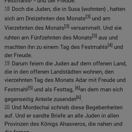
Festmahls
und der Freude.
18
Doch die Juden, die in Susa {wohnten} , hatten
[3]
sich am Dreizehnten des Monats
und am
[3]
Vierzehnten des Monats
versammelt. Und sie
[3]
ruhten am Fünfzehnten des Monats
aus und
[4]
machten ihn zu einem Tag des Festmahls
und
der Freude.
19
Darum feiern die Juden auf dem offenen Land,
die in den offenen Landstädten wohnen, den
vierzehnten Tag des Monats Adar mit Freude und
[5]
[6]
Festmahl
und als Festtag,
an dem man sich
[6]
gegenseitig Anteile zusendet
.
20
Und Mordechai schrieb diese Begebenheiten
auf. Und er sandte Briefe an alle Juden in allen
Provinzen des Königs Ahasveros, die nahen und