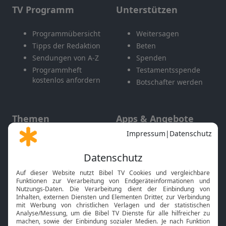
TV Programm
Unterstützen
Programmübersicht
Weitersagen
Tipps der Redaktion
Beten
Sendungen von A-Z
Spenden
Programmheft
Testamentsspende
kostenlos anfordern
Botschafter werden
Themen
Apps & Angebote
Gott und Bibel erklärt
Newsletter
Feiertage
Mobile App
Interviews
Kids App
Neuigkeiten
Smart TV
HbbTV
Bibelthek Online-Bibel
Nächster Gottesdienst