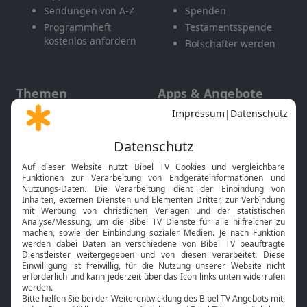
Sendungen von A-Z
Spenden
Programmheft
Testamentsspende
kostenlos anfordern
Botschafter werden
Themen
Apps & Angebote
Gott und Bibel erklärt
Newsletter
Feiertage
Mobile App
Interviews
Kids App
Neuigkeiten
Smart TV
HbbTV
Bibelthek Online-Bibel
Nächster Gottesdienst
Bibel TV
Service
Über uns
Kontakt