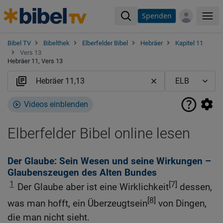
Spenden
Me
Bibel TV
Bibelthek
Elberfelder Bibel
Hebräer
Kapitel 11
Vers 13
Hebräer 11, Vers 13
Videos einblenden
Elberfelder Bibel online lesen
Der Glaube: Sein Wesen und seine Wirkungen –
Glaubenszeugen des Alten Bundes
1
[7]
Der Glaube aber ist eine Wirklichkeit
dessen,
[8]
was man hofft, ein Überzeugtsein
von Dingen,
die man nicht sieht.