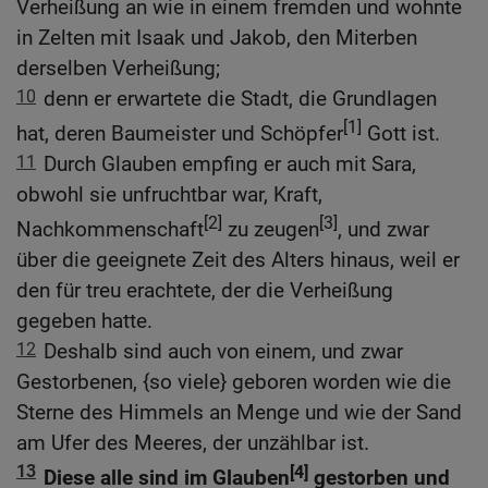
Verheißung an wie in einem fremden und wohnte
in Zelten mit Isaak und Jakob, den Miterben
derselben Verheißung;
10
denn er erwartete die Stadt, die Grundlagen
[1]
hat, deren Baumeister und Schöpfer
Gott ist.
11
Durch Glauben empfing er auch mit Sara,
obwohl sie unfruchtbar war, Kraft,
[2]
[3]
Nachkommenschaft
zu zeugen
, und zwar
über die geeignete Zeit des Alters hinaus, weil er
den für treu erachtete, der die Verheißung
gegeben hatte.
12
Deshalb sind auch von einem, und zwar
Gestorbenen, {so viele} geboren worden wie die
Sterne des Himmels an Menge und wie der Sand
am Ufer des Meeres, der unzählbar ist.
13
[4]
Diese alle sind im Glauben
gestorben und