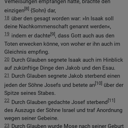
Verheißungen empfangen hatte, brachte den
[8]
einzigen
{Sohn} dar,
18
über den gesagt worden war: »In Isaak soll
deine Nachkommenschaft genannt werden«,
19
[9]
indem er dachte
, dass Gott auch aus den
Toten erwecken könne, von woher er ihn auch im
Gleichnis empfing.
20
Durch Glauben segnete Isaak auch im Hinblick
auf zukünftige Dinge den Jakob und den Esau.
21
Durch Glauben segnete Jakob sterbend einen
[10]
jeden der Söhne Josefs und betete an
über der
Spitze seines Stabes.
22
[11]
Durch Glauben gedachte Josef sterbend
des Auszugs der Söhne Israel und traf Anordnung
wegen seiner Gebeine.
23
Durch Glauben wurde Mose nach seiner Geburt