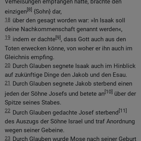
Verheißungen empfangen hatte, brachte den
[8]
einzigen
{Sohn} dar,
18
über den gesagt worden war: »In Isaak soll
deine Nachkommenschaft genannt werden«,
19
[9]
indem er dachte
, dass Gott auch aus den
Toten erwecken könne, von woher er ihn auch im
Gleichnis empfing.
20
Durch Glauben segnete Isaak auch im Hinblick
auf zukünftige Dinge den Jakob und den Esau.
21
Durch Glauben segnete Jakob sterbend einen
[10]
jeden der Söhne Josefs und betete an
über der
Spitze seines Stabes.
22
[11]
Durch Glauben gedachte Josef sterbend
des Auszugs der Söhne Israel und traf Anordnung
wegen seiner Gebeine.
23
Durch Glauben wurde Mose nach seiner Geburt