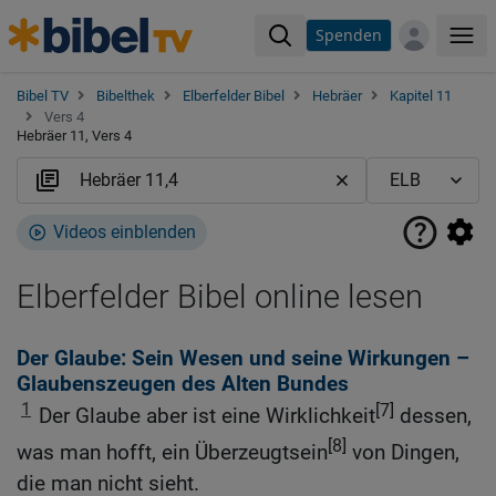
Spenden
Me
Bibel TV
Bibelthek
Elberfelder Bibel
Hebräer
Kapitel 11
Vers 4
Hebräer 11, Vers 4
Videos einblenden
Elberfelder Bibel online lesen
Der Glaube: Sein Wesen und seine Wirkungen –
Glaubenszeugen des Alten Bundes
1
[7]
Der Glaube aber ist eine Wirklichkeit
dessen,
[8]
was man hofft, ein Überzeugtsein
von Dingen,
die man nicht sieht.