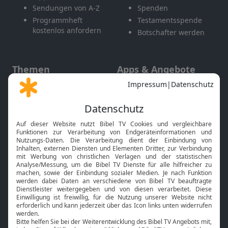
Sendungen von A-Z
Spenden
Programmheft
Testamentsspende
kostenlos anfordern
Botschafter werden
Themen
Apps & Angebote
Gott und Bibel erklärt
Newsletter
Feiertage
Mobile App
Interviews
Kids App
Neuigkeiten
Smart TV
HbbTV
Bibelthek Online-Bibel
Nächster Gottesdienst
Bibel TV
Service
Über uns
Kontakt