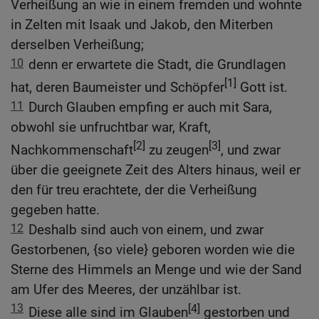
Verheißung an wie in einem fremden und wohnte
in Zelten mit Isaak und Jakob, den Miterben
derselben Verheißung;
10
denn er erwartete die Stadt, die Grundlagen
[1]
hat, deren Baumeister und Schöpfer
Gott ist.
11
Durch Glauben empfing er auch mit Sara,
obwohl sie unfruchtbar war, Kraft,
[2]
[3]
Nachkommenschaft
zu zeugen
, und zwar
über die geeignete Zeit des Alters hinaus, weil er
den für treu erachtete, der die Verheißung
gegeben hatte.
12
Deshalb sind auch von einem, und zwar
Gestorbenen, {so viele} geboren worden wie die
Sterne des Himmels an Menge und wie der Sand
am Ufer des Meeres, der unzählbar ist.
13
[4]
Diese alle sind im Glauben
gestorben und