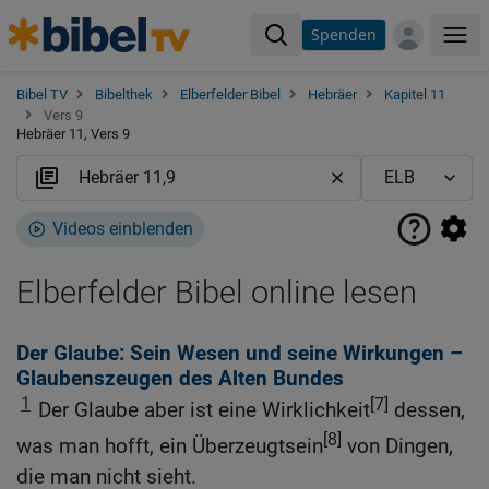
Spenden
Me
Bibel TV
Bibelthek
Elberfelder Bibel
Hebräer
Kapitel 11
Vers 9
Hebräer 11, Vers 9
Videos einblenden
Elberfelder Bibel online lesen
Der Glaube: Sein Wesen und seine Wirkungen –
Glaubenszeugen des Alten Bundes
1
[7]
Der Glaube aber ist eine Wirklichkeit
dessen,
[8]
was man hofft, ein Überzeugtsein
von Dingen,
die man nicht sieht.