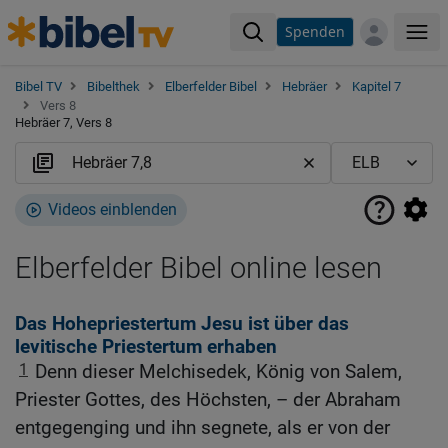
Spenden
Me
Bibel TV
Bibelthek
Elberfelder Bibel
Hebräer
Kapitel 7
Vers 8
Hebräer 7, Vers 8
Videos einblenden
Elberfelder Bibel online lesen
Das Hohepriestertum Jesu ist über das
levitische Priestertum erhaben
1
Denn dieser Melchisedek, König von Salem,
Priester Gottes, des Höchsten, – der Abraham
entgegenging und ihn segnete, als er von der