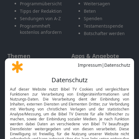
Programmübersicht
Weitersagen
Tipps der Redaktion
Beten
Sendungen von A-Z
Spenden
Programmheft
Testamentsspende
kostenlos anfordern
Botschafter werden
Themen
Apps & Angebote
Gott und Bibel erklärt
Newsletter
Feiertage
Mobile App
Interviews
Kids App
Neuigkeiten
Smart TV
HbbTV
Bibelthek Online-Bibel
Nächster Gottesdienst
Bibel TV
Service