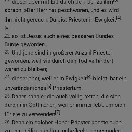
dieser aber mit Eid durch den, der zu ihm
sprach: »Der Herr hat geschworen, und es wird
[4]
ihn nicht gereuen: Du bist Priester in Ewigkeit
!« –,
22
so ist Jesus auch eines besseren Bundes
Bürge geworden.
23
Und jene sind in größerer Anzahl Priester
geworden, weil sie durch den Tod verhindert
waren zu bleiben;
24
[4]
dieser aber, weil er in Ewigkeit
bleibt, hat ein
[6]
unveränderliches
Priestertum.
25
Daher kann er die auch völlig retten, die sich
durch ihn Gott nahen, weil er immer lebt, um sich
[7]
für sie zu verwenden
.
26
Denn ein solcher Hoher Priester passte auch
zu uns: heilig, sündlos, unbefleckt, abgesondert