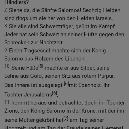
Händlers?
7
Siehe da, die Sänfte Salomos! Sechzig Helden
sind rings um sie her von den Helden Israels.
8
Sie alle sind Schwertträger, geübt im Kampf.
Jeder hat sein Schwert an seiner Hüfte gegen den
Schrecken zur Nachtzeit.
9
Einen Tragsessel machte sich der König
Salomo aus Hölzern des Libanon.
10
[5]
Seine Füße
machte er aus Silber, seine
Lehne aus Gold, seinen Sitz aus rotem Purpur.
[6]
Das Innere ist ausgelegt
mit Ebenholz. Ihr
[6]
Töchter Jerusalems
,
11
kommt heraus und betrachtet doch, ihr Töchter
Zions, den König Salomo in der Krone, mit der ihn
[7]
seine Mutter gekrönt hat
am Tag seiner
Hochzeit und am Tag der Freude seines Herzens!