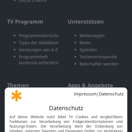
Letzte Chance
TV Programm
Unterstützen
Programmübersicht
Weitersagen
Tipps der Redaktion
Beten
Sendungen von A-Z
Spenden
Programmheft
Testamentsspende
kostenlos anfordern
Botschafter werden
Themen
Apps & Angebote
Gott und Bibel erklärt
Newsletter
Feiertage
Mobile App
Interviews
Kids App
Neuigkeiten
Smart TV
HbbTV