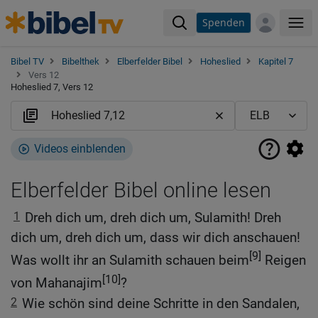
Spenden
Me
Bibel TV
Bibelthek
Elberfelder Bibel
Hoheslied
Kapitel 7
Vers 12
Hoheslied 7, Vers 12
Videos einblenden
Elberfelder Bibel online lesen
1
Dreh dich um, dreh dich um, Sulamith! Dreh
dich um, dreh dich um, dass wir dich anschauen!
[9]
Was wollt ihr an Sulamith schauen beim
Reigen
[10]
von Mahanajim
?
2
Wie schön sind deine Schritte in den Sandalen,