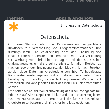
Botschafter werden
Themen
Apps & Angebote
Gott und Bibel erklärt
Newsletter
Feiertage
Mobile App
Interviews
Kids App
Neuigkeiten
Smart TV
HbbTV
Bibelthek Online-Bibel
Nächster Gottesdienst
Bibel TV
Service
Über uns
Kontakt
Jobs
TV-Empfang
Presse
FAQ