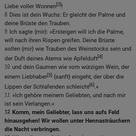
[3]
Liebe voller Wonnen
!
8
Dies ist dein Wuchs: Er gleicht der Palme und
deine Brüste den Trauben.
9
Ich sagte {mir}: »Ersteigen will ich die Palme,
will nach ihren Rispen greifen. Deine Brüste
sollen {mir} wie Trauben des Weinstocks sein und
[4]
der Duft deines Atems wie Apfelduft
10
und dein Gaumen wie vom würzigen Wein, der
[5]
einem Liebhaber
{sanft} eingeht, der über die
[6]
Lippen der Schlafenden schleicht
.«
11
»Ich gehöre meinem Geliebten, und nach mir
ist sein Verlangen.«
12
Komm, mein Geliebter, lass uns aufs Feld
hinausgehen! Wir wollen unter Hennasträuchern
die Nacht verbringen.