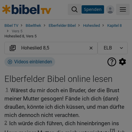
Spenden
Me
Bibel TV
Bibelthek
Elberfelder Bibel
Hoheslied
Kapitel 8
Vers 5
Hoheslied 8, Vers 5
Videos einblenden
Elberfelder Bibel online lesen
1
Wärest du mir doch ein Bruder, der die Brust
meiner Mutter gesogen! Fände ich dich {dann}
draußen, könnte ich dich küssen, und man dürfte
mich dennoch nicht verachten.
2
Ich würde dich führen, dich hineinbringen ins
[7]