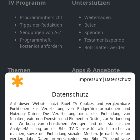
TV Programm
Unterstützen
Programmübersicht
Weitersagen
Tipps der Redaktion
Beten
Sendungen von A-Z
Spenden
Programmheft
Testamentsspende
kostenlos anfordern
Botschafter werden
Themen
Apps & Angebote
Gott und Bibel erklärt
Newsletter
Feiertage
Mobile App
Interviews
Kids App
Neuigkeiten
Smart TV
HbbTV
Bibelthek Online-Bibel
Nächster Gottesdienst