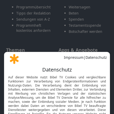
Programmübersicht
Weitersagen
Tipps der Redaktion
Beten
Sendungen von A-Z
Spenden
Programmheft
Testamentsspende
kostenlos anfordern
Botschafter werden
Themen
Apps & Angebote
Gott und Bibel erklärt
Newsletter
Feiertage
Mobile App
Interviews
Kids App
Neuigkeiten
Smart TV
HbbTV
Bibelthek Online-Bibel
Nächster Gottesdienst