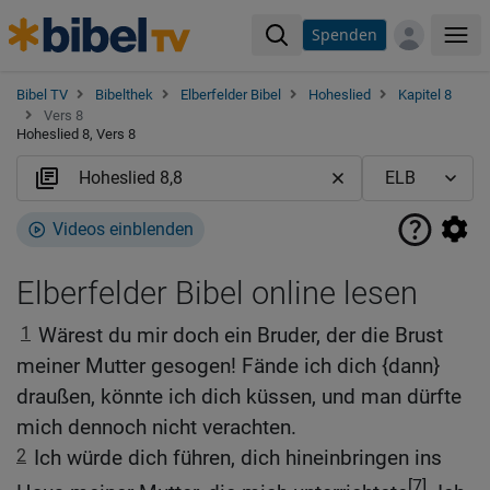
Spenden
Me
Bibel TV
Bibelthek
Elberfelder Bibel
Hoheslied
Kapitel 8
Vers 8
Hoheslied 8, Vers 8
Videos einblenden
Elberfelder Bibel online lesen
1
Wärest du mir doch ein Bruder, der die Brust
meiner Mutter gesogen! Fände ich dich {dann}
draußen, könnte ich dich küssen, und man dürfte
mich dennoch nicht verachten.
2
Ich würde dich führen, dich hineinbringen ins
[7]