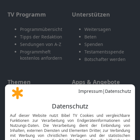
TV Programm
Unterstützen
Programmübersicht
Weitersagen
Tipps der Redaktion
Beten
Sendungen von A-Z
Spenden
Programmheft
Testamentsspende
kostenlos anfordern
Botschafter werden
Themen
Apps & Angebote
Gott und Bibel erklärt
Newsletter
Feiertage
Mobile App
Interviews
Kids App
Neuigkeiten
Smart TV
HbbTV
Bibelthek Online-Bibel