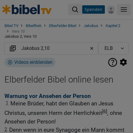
Spenden
Me
Bibel TV
Bibelthek
Elberfelder Bibel
Jakobus
Kapitel 2
Vers 10
Jakobus 2, Vers 10
Videos einblenden
Elberfelder Bibel online lesen
Warnung vor Ansehen der Person
1
Meine Brüder, habt den Glauben an Jesus
[6]
Christus, unseren Herrn der Herrlichkeit
, ohne
Ansehen der Person!
2
Denn wenn in eure Synagoge ein Mann kommt