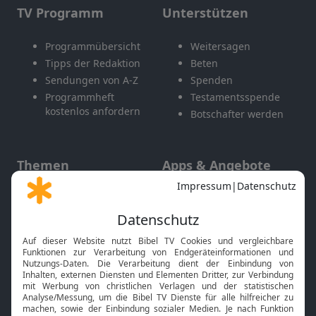
TV Programm
Unterstützen
Programmübersicht
Weitersagen
Tipps der Redaktion
Beten
Sendungen von A-Z
Spenden
Programmheft
Testamentsspende
kostenlos anfordern
Botschafter werden
Themen
Apps & Angebote
Gott und Bibel erklärt
Newsletter
Feiertage
Mobile App
Interviews
Kids App
Neuigkeiten
Smart TV
HbbTV
Bibelthek Online-Bibel
Nächster Gottesdienst