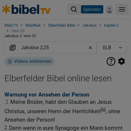
Spenden
Me
Bibel TV
Bibelthek
Elberfelder Bibel
Jakobus
Kapitel 2
Vers 25
Jakobus 2, Vers 25
Videos einblenden
Elberfelder Bibel online lesen
Warnung vor Ansehen der Person
1
Meine Brüder, habt den Glauben an Jesus
[6]
Christus, unseren Herrn der Herrlichkeit
, ohne
Ansehen der Person!
2
Denn wenn in eure Synagoge ein Mann kommt