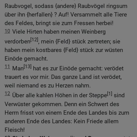
Raubvogel, sodass {andere} Raubvögel ringsum
über ihn {herfallen} ? Auf! Versammelt alle Tiere
des Feldes, bringt sie zum Fressen herbei!
10
Viele Hirten haben meinen Weinberg
[12]
verdorben
, mein {Feld} stück zertreten; sie
haben mein kostbares {Feld} stück zur wüsten
Einöde gemacht.
11
[13]
Man
hat es zur Einöde gemacht: verödet
trauert es vor mir. Das ganze Land ist verödet,
weil niemand es zu Herzen nahm.
12
[1]
Über alle kahlen Höhen in der Steppe
sind
Verwüster gekommen. Denn ein Schwert des
Herrn frisst von einem Ende des Landes bis zum
anderen Ende des Landes: Kein Friede allem
Fleisch!