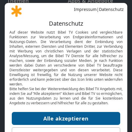
Themen
Apps & Angebote
Gott und Bibel erklärt
Newsletter
Feiertage
Mobile App
Interviews
Kids App
Neuigkeiten
Smart TV
HbbTV
Bibelthek Online-Bibel
Nächster Gottesdienst
Bibel TV
Service
Über uns
Kontakt
Jobs
TV-Empfang
Presse
FAQ
Mediadaten