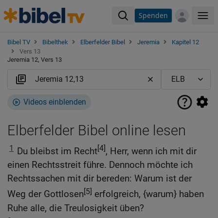
Spenden
Me
Bibel TV
Bibelthek
Elberfelder Bibel
Jeremia
Kapitel 12
Vers 13
Jeremia 12, Vers 13
Videos einblenden
Elberfelder Bibel online lesen
1
[4]
Du bleibst im Recht
, Herr, wenn ich mit dir
einen Rechtsstreit führe. Dennoch möchte ich
Rechtssachen mit dir bereden: Warum ist der
[5]
Weg der Gottlosen
erfolgreich, {warum} haben
Ruhe alle, die Treulosigkeit üben?