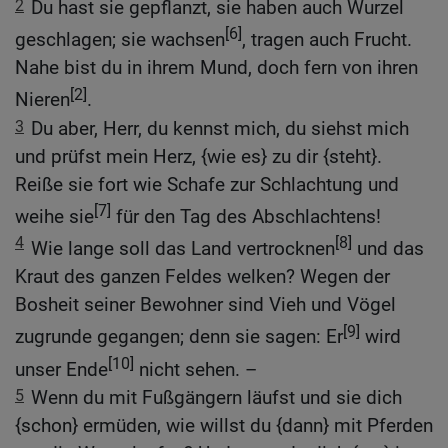
2
Du hast sie gepflanzt, sie haben auch Wurzel
[6]
geschlagen; sie wachsen
, tragen auch Frucht.
Nahe bist du in ihrem Mund, doch fern von ihren
[2]
Nieren
.
3
Du aber, Herr, du kennst mich, du siehst mich
und prüfst mein Herz, {wie es} zu dir {steht}.
Reiße sie fort wie Schafe zur Schlachtung und
[7]
weihe sie
für den Tag des Abschlachtens!
4
[8]
Wie lange soll das Land vertrocknen
und das
Kraut des ganzen Feldes welken? Wegen der
Bosheit seiner Bewohner sind Vieh und Vögel
[9]
zugrunde gegangen; denn sie sagen: Er
wird
[10]
unser Ende
nicht sehen. –
5
Wenn du mit Fußgängern läufst und sie dich
{schon} ermüden, wie willst du {dann} mit Pferden