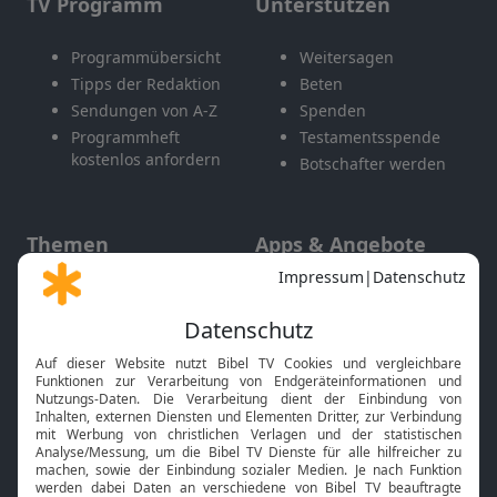
TV Programm
Unterstützen
Programmübersicht
Weitersagen
Tipps der Redaktion
Beten
Sendungen von A-Z
Spenden
Programmheft
Testamentsspende
kostenlos anfordern
Botschafter werden
Themen
Apps & Angebote
Gott und Bibel erklärt
Newsletter
Feiertage
Mobile App
Interviews
Kids App
Neuigkeiten
Smart TV
HbbTV
Bibelthek Online-Bibel
Nächster Gottesdienst