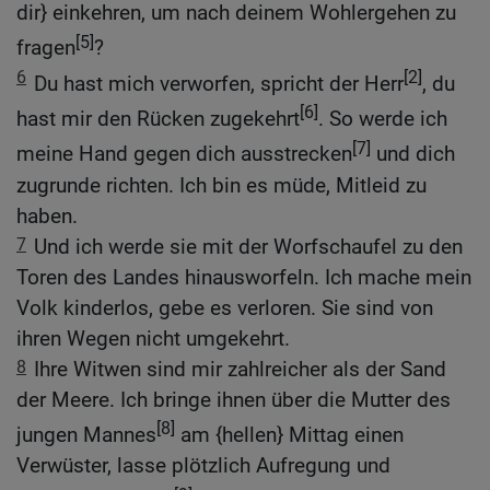
dir} einkehren, um nach deinem Wohlergehen zu
[5]
fragen
?
6
[2]
Du hast mich verworfen, spricht der Herr
, du
[6]
hast mir den Rücken zugekehrt
. So werde ich
[7]
meine Hand gegen dich ausstrecken
und dich
zugrunde richten. Ich bin es müde, Mitleid zu
haben.
7
Und ich werde sie mit der Worfschaufel zu den
Toren des Landes hinausworfeln. Ich mache mein
Volk kinderlos, gebe es verloren. Sie sind von
ihren Wegen nicht umgekehrt.
8
Ihre Witwen sind mir zahlreicher als der Sand
der Meere. Ich bringe ihnen über die Mutter des
[8]
jungen Mannes
am {hellen} Mittag einen
Verwüster, lasse plötzlich Aufregung und