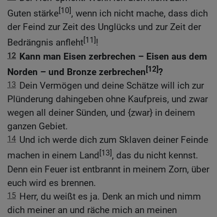
[10]
Guten stärke
, wenn ich nicht mache, dass dich
der Feind zur Zeit des Unglücks und zur Zeit der
[11]
Bedrängnis anfleht
!
12
Kann man Eisen zerbrechen – Eisen aus dem
[12]
Norden – und Bronze zerbrechen
?
13
Dein Vermögen und deine Schätze will ich zur
Plünderung dahingeben ohne Kaufpreis, und zwar
wegen all deiner Sünden, und {zwar} in deinem
ganzen Gebiet.
14
Und ich werde dich zum Sklaven deiner Feinde
[13]
machen in einem Land
, das du nicht kennst.
Denn ein Feuer ist entbrannt in meinem Zorn, über
euch wird es brennen.
15
Herr, du weißt es ja. Denk an mich und nimm
dich meiner an und räche mich an meinen