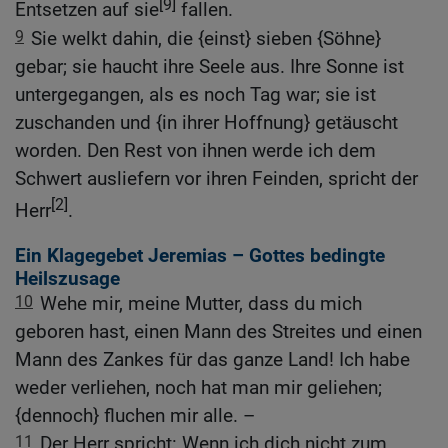
[9]
Entsetzen auf sie
fallen.
9
Sie welkt dahin, die {einst} sieben {Söhne}
gebar; sie haucht ihre Seele aus. Ihre Sonne ist
untergegangen, als es noch Tag war; sie ist
zuschanden und {in ihrer Hoffnung} getäuscht
worden. Den Rest von ihnen werde ich dem
Schwert ausliefern vor ihren Feinden, spricht der
[2]
Herr
.
Ein Klagegebet Jeremias – Gottes bedingte
Heilszusage
10
Wehe mir, meine Mutter, dass du mich
geboren hast, einen Mann des Streites und einen
Mann des Zankes für das ganze Land! Ich habe
weder verliehen, noch hat man mir geliehen;
{dennoch} fluchen mir alle. –
11
Der Herr spricht: Wenn ich dich nicht zum