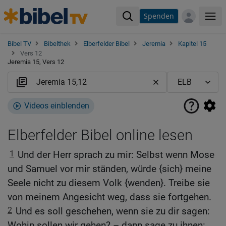
Spenden
Me
Bibel TV
Bibelthek
Elberfelder Bibel
Jeremia
Kapitel 15
Vers 12
Jeremia 15, Vers 12
Videos einblenden
Elberfelder Bibel online lesen
1
Und der Herr sprach zu mir: Selbst wenn Mose
und Samuel vor mir ständen, würde {sich} meine
Seele nicht zu diesem Volk {wenden}. Treibe sie
von meinem Angesicht weg, dass sie fortgehen.
2
Und es soll geschehen, wenn sie zu dir sagen:
Wohin sollen wir gehen? – dann sage zu ihnen: