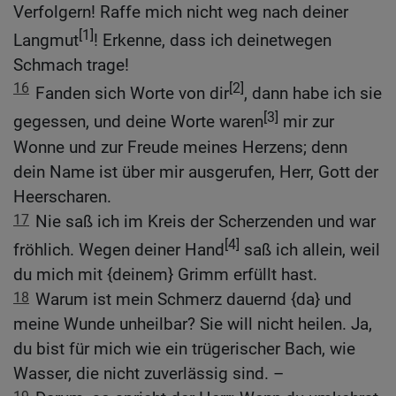
Verfolgern! Raffe mich nicht weg nach deiner
[1]
Langmut
! Erkenne, dass ich deinetwegen
Schmach trage!
16
[2]
Fanden sich Worte von dir
, dann habe ich sie
[3]
gegessen, und deine Worte waren
mir zur
Wonne und zur Freude meines Herzens; denn
dein Name ist über mir ausgerufen, Herr, Gott der
Heerscharen.
17
Nie saß ich im Kreis der Scherzenden und war
[4]
fröhlich. Wegen deiner Hand
saß ich allein, weil
du mich mit {deinem} Grimm erfüllt hast.
18
Warum ist mein Schmerz dauernd {da} und
meine Wunde unheilbar? Sie will nicht heilen. Ja,
du bist für mich wie ein trügerischer Bach, wie
Wasser, die nicht zuverlässig sind. –