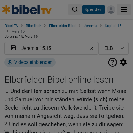
Spenden
Me
Bibel TV
Bibelthek
Elberfelder Bibel
Jeremia
Kapitel 15
Vers 15
Jeremia 15, Vers 15
Videos einblenden
Elberfelder Bibel online lesen
1
Und der Herr sprach zu mir: Selbst wenn Mose
und Samuel vor mir ständen, würde {sich} meine
Seele nicht zu diesem Volk {wenden}. Treibe sie
von meinem Angesicht weg, dass sie fortgehen.
2
Und es soll geschehen, wenn sie zu dir sagen:
Wohin sollen wir gehen? – dann sage zu ihnen: