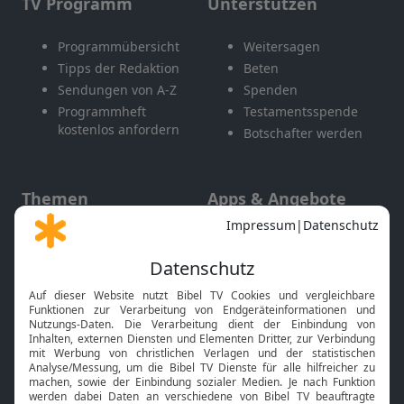
TV Programm
Unterstützen
Programmübersicht
Weitersagen
Tipps der Redaktion
Beten
Sendungen von A-Z
Spenden
Programmheft
Testamentsspende
kostenlos anfordern
Botschafter werden
Themen
Apps & Angebote
Gott und Bibel erklärt
Newsletter
Feiertage
Mobile App
Interviews
Kids App
Neuigkeiten
Smart TV
HbbTV
Bibelthek Online-Bibel
Nächster Gottesdienst