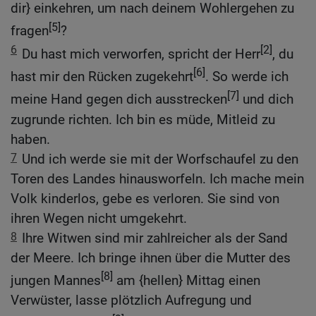
dir} einkehren, um nach deinem Wohlergehen zu
[5]
fragen
?
6
[2]
Du hast mich verworfen, spricht der Herr
, du
[6]
hast mir den Rücken zugekehrt
. So werde ich
[7]
meine Hand gegen dich ausstrecken
und dich
zugrunde richten. Ich bin es müde, Mitleid zu
haben.
7
Und ich werde sie mit der Worfschaufel zu den
Toren des Landes hinausworfeln. Ich mache mein
Volk kinderlos, gebe es verloren. Sie sind von
ihren Wegen nicht umgekehrt.
8
Ihre Witwen sind mir zahlreicher als der Sand
der Meere. Ich bringe ihnen über die Mutter des
[8]
jungen Mannes
am {hellen} Mittag einen
Verwüster, lasse plötzlich Aufregung und