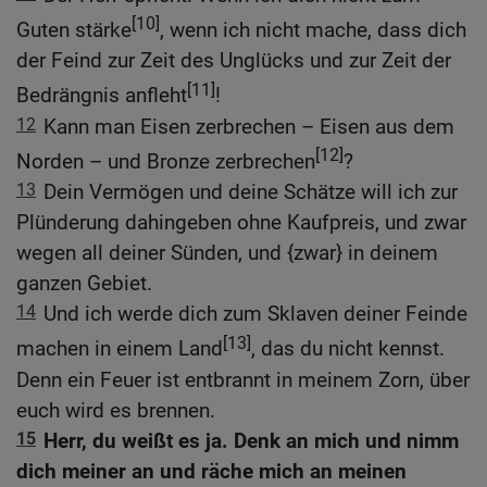
[10]
Guten stärke
, wenn ich nicht mache, dass dich
der Feind zur Zeit des Unglücks und zur Zeit der
[11]
Bedrängnis anfleht
!
12
Kann man Eisen zerbrechen – Eisen aus dem
[12]
Norden – und Bronze zerbrechen
?
13
Dein Vermögen und deine Schätze will ich zur
Plünderung dahingeben ohne Kaufpreis, und zwar
wegen all deiner Sünden, und {zwar} in deinem
ganzen Gebiet.
14
Und ich werde dich zum Sklaven deiner Feinde
[13]
machen in einem Land
, das du nicht kennst.
Denn ein Feuer ist entbrannt in meinem Zorn, über
euch wird es brennen.
15
Herr, du weißt es ja. Denk an mich und nimm
dich meiner an und räche mich an meinen