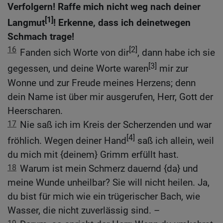
Verfolgern! Raffe mich nicht weg nach deiner
[1]
Langmut
! Erkenne, dass ich deinetwegen
Schmach trage!
16
[2]
Fanden sich Worte von dir
, dann habe ich sie
[3]
gegessen, und deine Worte waren
mir zur
Wonne und zur Freude meines Herzens; denn
dein Name ist über mir ausgerufen, Herr, Gott der
Heerscharen.
17
Nie saß ich im Kreis der Scherzenden und war
[4]
fröhlich. Wegen deiner Hand
saß ich allein, weil
du mich mit {deinem} Grimm erfüllt hast.
18
Warum ist mein Schmerz dauernd {da} und
meine Wunde unheilbar? Sie will nicht heilen. Ja,
du bist für mich wie ein trügerischer Bach, wie
Wasser, die nicht zuverlässig sind. –