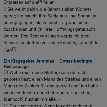
[9]
Entsetzen auf sie
fallen.
9
Sie welkt dahin, die {einst} sieben {Söhne}
gebar; sie haucht ihre Seele aus. Ihre Sonne ist
untergegangen, als es noch Tag war; sie ist
zuschanden und {in ihrer Hoffnung} getäuscht
worden. Den Rest von ihnen werde ich dem
Schwert ausliefern vor ihren Feinden, spricht der
[2]
Herr
.
Ein Klagegebet Jeremias – Gottes bedingte
Heilszusage
10
Wehe mir, meine Mutter, dass du mich
geboren hast, einen Mann des Streites und einen
Mann des Zankes für das ganze Land! Ich habe
weder verliehen, noch hat man mir geliehen;
{dennoch} fluchen mir alle. –
11
Der Herr spricht: Wenn ich dich nicht zum