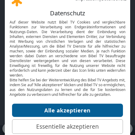
Gott und Bibel erklärt
Newsletter
Feiertage
Mobile App
Interviews
Kids App
Neuigkeiten
Smart TV
HbbTV
Bibelthek Online-Bibel
Nächster Gottesdienst
Bibel TV
Service
Über uns
Kontakt
Jobs
TV-Empfang
Presse
FAQ
Mediadaten
bibeltv.de:
Impressum
Datenschutz