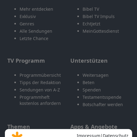
Mehr entdecken
Bibel TV
Exklusiv
Bibel TV Impuls
Genres
EchtJetzt
Alle Sendungen
MeinGottesdienst
Letzte Chance
TV Programm
Unterstützen
Programmübersicht
Weitersagen
Tipps der Redaktion
Beten
Sendungen von A-Z
Spenden
Programmheft
Testamentsspende
kostenlos anfordern
Botschafter werden
Themen
Apps & Angebote