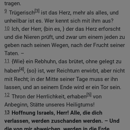
tragen.
9
[3]
Trügerisch
ist das Herz, mehr als alles, und
unheilbar ist es. Wer kennt sich mit ihm aus?
10
Ich, der Herr, {bin es, } der das Herz erforscht
und die Nieren prüft, und zwar um einem jeden zu
geben nach seinen Wegen, nach der Frucht seiner
Taten. –
11
{Wie} ein Rebhuhn, das brütet, ohne gelegt zu
[4]
haben
, {so} ist, wer Reichtum erwirbt, aber nicht
mit Recht; in der Mitte seiner Tage muss er ihn
lassen, und an seinem Ende wird er ein Tor sein.
12
[5]
Thron der Herrlichkeit, erhaben
von
Anbeginn, Stätte unseres Heiligtums!
13
Hoffnung Israels, Herr! Alle, die dich
verlassen, werden zuschanden werden. – Und
die von mir abweichen, werden in die Erde