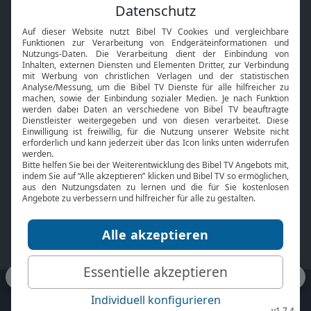
Feiertage
Mobile App
Interviews
Kids App
Neuigkeiten
Smart TV
HbbTV
Bibelthek Online-Bibel
Nächster Gottesdienst
Bibel TV
Service
Über uns
Kontakt
Jobs
TV-Empfang
Presse
FAQ
Mediadaten
bibeltv.de:
Impressum
Datenschutz
Nutzungsbedingungen
Fakten Bibel TV App