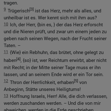
tragen.
9
[3]
Trügerisch
ist das Herz, mehr als alles, und
unheilbar ist es. Wer kennt sich mit ihm aus?
10
Ich, der Herr, {bin es, } der das Herz erforscht
und die Nieren prüft, und zwar um einem jeden zu
geben nach seinen Wegen, nach der Frucht seiner
Taten. –
11
{Wie} ein Rebhuhn, das brütet, ohne gelegt zu
[4]
haben
, {so} ist, wer Reichtum erwirbt, aber nicht
mit Recht; in der Mitte seiner Tage muss er ihn
lassen, und an seinem Ende wird er ein Tor sein.
12
[5]
Thron der Herrlichkeit, erhaben
von
Anbeginn, Stätte unseres Heiligtums!
13
Hoffnung Israels, Herr! Alle, die dich verlassen,
werden zuschanden werden. – Und die von mir
abweichen, werden in die Erde geschrieben