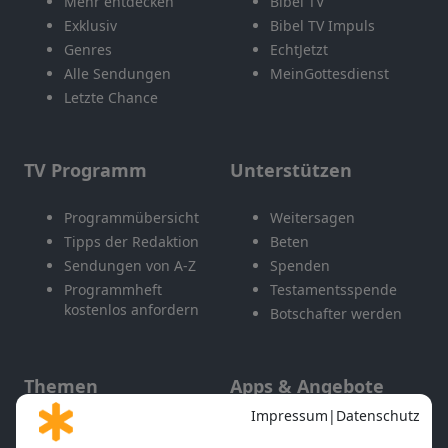
Mehr entdecken
Bibel TV
Exklusiv
Bibel TV Impuls
Genres
EchtJetzt
Alle Sendungen
MeinGottesdienst
Letzte Chance
TV Programm
Unterstützen
Programmübersicht
Weitersagen
Tipps der Redaktion
Beten
Sendungen von A-Z
Spenden
Programmheft
Testamentsspende
kostenlos anfordern
Botschafter werden
Themen
Apps & Angebote
Gott und Bibel erklärt
Newsletter