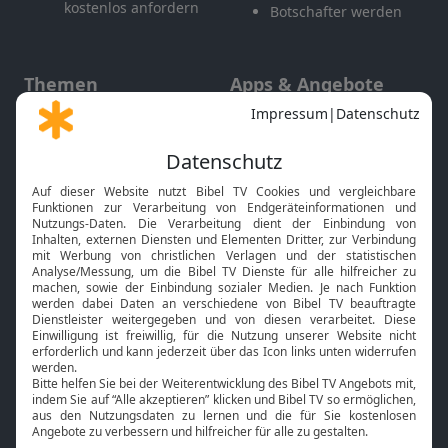
kostenlos anfordern
Botschafter werden
Themen
Apps & Angebote
Gott und Bibel erklärt
Newsletter
Feiertage
Mobile App
Interviews
Kids App
Neuigkeiten
Smart TV
HbbTV
Bibelthek Online-Bibel
Nächster Gottesdienst
Bibel TV
Service
Über uns
Kontakt
Jobs
TV-Empfang
Presse
FAQ