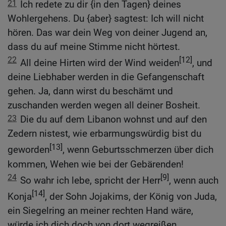
21
Ich redete zu dir {in den Tagen} deines
Wohlergehens. Du {aber} sagtest: Ich will nicht
hören. Das war dein Weg von deiner Jugend an,
dass du auf meine Stimme nicht hörtest.
22
[12]
All deine Hirten wird der Wind weiden
, und
deine Liebhaber werden in die Gefangenschaft
gehen. Ja, dann wirst du beschämt und
zuschanden werden wegen all deiner Bosheit.
23
Die du auf dem Libanon wohnst und auf den
Zedern nistest, wie erbarmungswürdig bist du
[13]
geworden
, wenn Geburtsschmerzen über dich
kommen, Wehen wie bei der Gebärenden!
24
[9]
So wahr ich lebe, spricht der Herr
, wenn auch
[14]
Konja
, der Sohn Jojakims, der König von Juda,
ein Siegelring an meiner rechten Hand wäre,
würde ich dich doch von dort wegreißen.