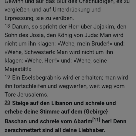
Gewinn und auf das Blut des Unschuldigen, es zu
vergießen, und auf Unterdrückung und
Erpressung, sie zu verüben.
18
Darum, so spricht der Herr über Jojakim, den
Sohn des Josia, den König von Juda: Man wird
nicht um ihn klagen: »Wehe, mein Bruder!« und:
»Wehe, Schwester!« Man wird nicht um ihn
klagen: »Wehe, Herr!« und: »Wehe, seine
Majestät!«
19
Ein Eselsbegräbnis wird er erhalten; man wird
ihn fortschleifen und wegwerfen, weit weg vom
Tore Jerusalems.
20
Steige auf den Libanon und schreie und
erhebe deine Stimme auf dem {Gebirge}
[11]
Baschan und schreie vom Abarim
her! Denn
zerschmettert sind all deine Liebhaber.