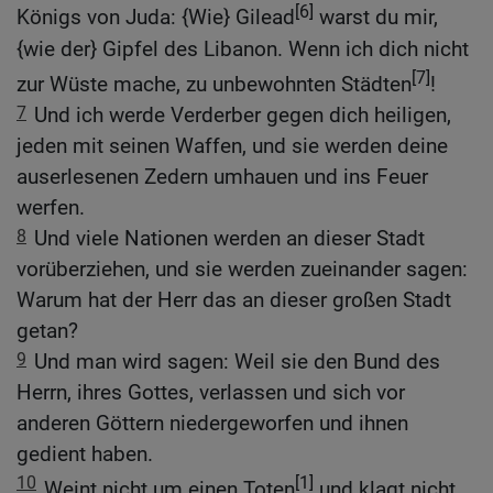
[6]
Königs von Juda: {Wie} Gilead
warst du mir,
{wie der} Gipfel des Libanon. Wenn ich dich nicht
[7]
zur Wüste mache, zu unbewohnten Städten
!
7
Und ich werde Verderber gegen dich heiligen,
jeden mit seinen Waffen, und sie werden deine
auserlesenen Zedern umhauen und ins Feuer
werfen.
8
Und viele Nationen werden an dieser Stadt
vorüberziehen, und sie werden zueinander sagen:
Warum hat der Herr das an dieser großen Stadt
getan?
9
Und man wird sagen: Weil sie den Bund des
Herrn, ihres Gottes, verlassen und sich vor
anderen Göttern niedergeworfen und ihnen
gedient haben.
10
[1]
Weint nicht um einen Toten
und klagt nicht