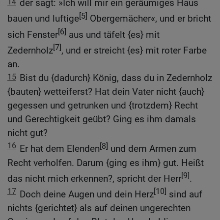
14
der sagt: »Ich will mir ein geräumiges Haus
[5]
bauen und luftige
Obergemächer«, und er bricht
[6]
sich Fenster
aus und täfelt {es} mit
[7]
Zedernholz
, und er streicht {es} mit roter Farbe
an.
15
Bist du {dadurch} König, dass du in Zedernholz
{bauten} wetteiferst? Hat dein Vater nicht {auch}
gegessen und getrunken und {trotzdem} Recht
und Gerechtigkeit geübt? Ging es ihm damals
nicht gut?
16
[8]
Er hat dem Elenden
und dem Armen zum
Recht verholfen. Darum {ging es ihm} gut. Heißt
[9]
das nicht mich erkennen?, spricht der Herr
.
17
[10]
Doch deine Augen und dein Herz
sind auf
nichts {gerichtet} als auf deinen ungerechten